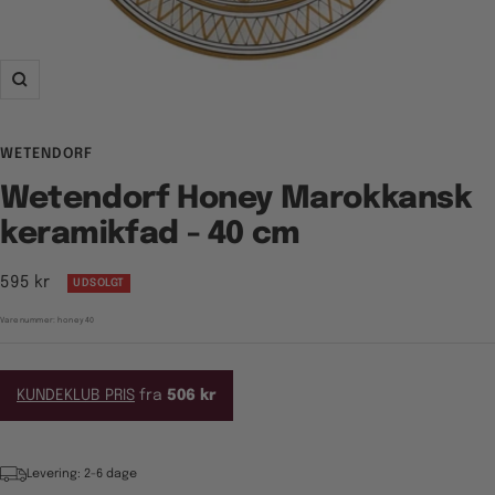
Zoom
WETENDORF
Wetendorf Honey Marokkansk
keramikfad - 40 cm
Tilbudspris
595 kr
UDSOLGT
Varenummer:
honey40
KUNDEKLUB PRIS
fra
506 kr
Levering: 2-6 dage