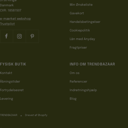
5750 Ringe
Min Ønskeliste
Danmark
CVR: 18581507
Gavekort
e-mærket webshop
Handelsbetingelser
Trustpilot
Cookiepolitik
Lån med Anyday
Fragtpriser
FYSISK BUTIK
INFO OM TRENDBAZAAR
Kontakt
Om os
Åbningstider
Referencer
Fortrydelsesret
Indretningshjælp
Levering
Blog
TRENDBAZAAR
Drevet af Shopify