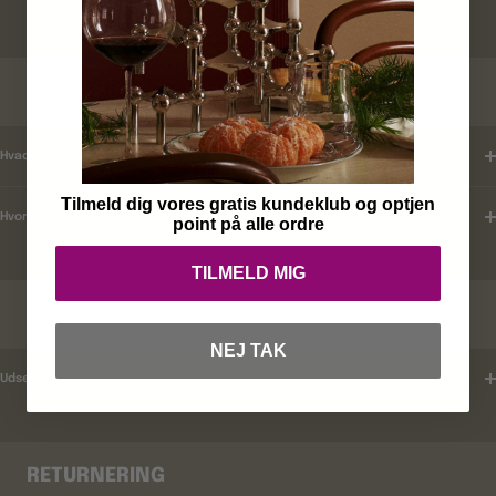
KUNDEKLUB
Hvad er mine fordele ?
Tilmeld dig vores gratis kundeklub og optjen
Hvordan tilmelder jeg mig ?
point på alle ordre
TILMELD MIG
RABATKODER
NEJ TAK
Udsender i rabatkoder ?
RETURNERING