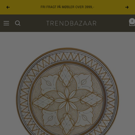
Gå
FRI FRAGT PÅ MØBLER OVER 3999,-
til
Forrige
Næst
indhold
0
TRENDBAZAAR
Navigation