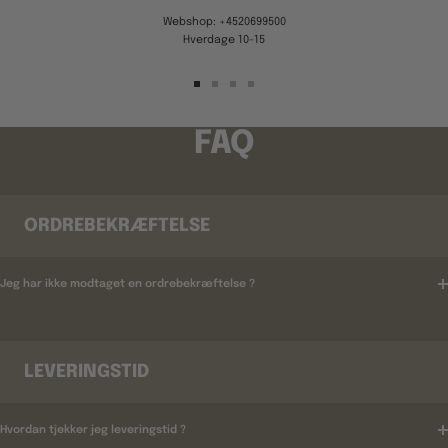
Webshop: +4520699500
Hverdage 10-15
Gå
Gå
Gå
Gå
til
til
til
til
billede
billede
billede
billede
FAQ
1
2
3
4
ORDREBEKRÆFTELSE
Jeg har ikke modtaget en ordrebekræftelse ?
LEVERINGSTID
Hvordan tjekker jeg leveringstid ?