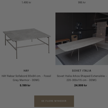
Tilbudspris
Tilbudspris
1.495 kr
995 kr
HAY
SOVET ITALIA
HAY Rebar Sofabord 80x84 cm. - Fossil
Sovet Italia Arkos Shaped Extensible -
Grey Marmor - DEMO.
220-300x115 cm - DEMO.
Tilbudspris
Tilbudspris
5.199 kr
24.999 kr
SE FLERE NYHEDER