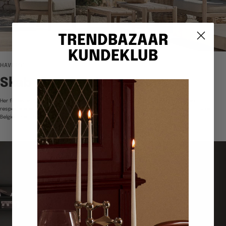
TRENDBAZAAR
KUNDEKLUB
HAVEMØBLER
Skab dit udendørs frirum
Her findes en guide til havemøbel valg i 2026. Hos TRENDBAZAAR arbejder vi med
respekterede danske og internationale brands. Vi viser bla. havemøbler fra Gommaire i
Belgien. Kendte HAY, Sika Design...