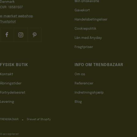
Min Ønskeliste
Danmark
CVR: 18581507
Gavekort
e-mærket webshop
Handelsbetingelser
Trustpilot
Cookiepolitik
Lån med Anyday
Fragtpriser
FYSISK BUTIK
INFO OM TRENDBAZAAR
Kontakt
Om os
Åbningstider
Referencer
Fortrydelsesret
Indretningshjælp
Levering
Blog
TRENDBAZAAR
Drevet af Shopify
Vi accepterer