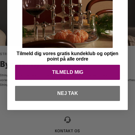
Tilmeld dig vores gratis kundeklub og optjen
STRING
point på alle ordre
Byg din nye String reol
TILMELD MIG
String Furniture integreret planner. Her hos TRENDBAZAAR arbejder vi med String, både i
vores bolighus og med vores integrerede String Planner, hvor der nemt kan sammensættes
String reoler efter behov
NEJ TAK
KONTAKT OS