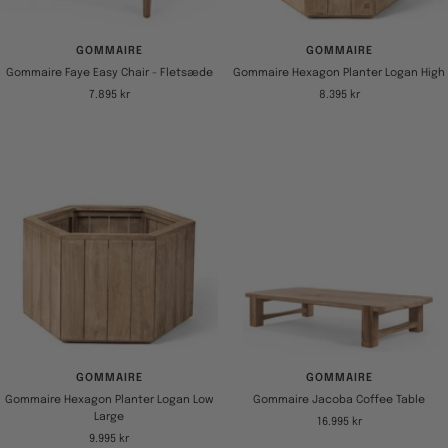
GOMMAIRE
GOMMAIRE
Gommaire Faye Easy Chair - Fletsæde
Gommaire Hexagon Planter Logan High
Tilbudspris
Tilbudspris
7.895 kr
8.395 kr
GOMMAIRE
GOMMAIRE
Gommaire Hexagon Planter Logan Low
Gommaire Jacoba Coffee Table
Large
Tilbudspris
16.995 kr
Tilbudspris
9.995 kr