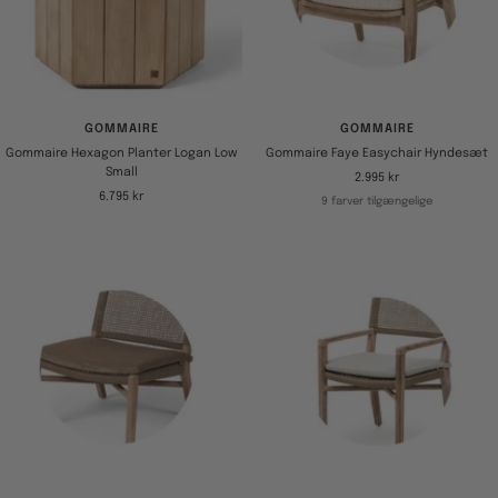
GOMMAIRE
GOMMAIRE
Gommaire Hexagon Planter Logan Low
Gommaire Faye Easychair Hyndesæt
Small
Tilbudspris
2.995 kr
Tilbudspris
6.795 kr
9 farver tilgængelige