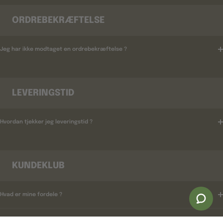
ORDREBEKRÆFTELSE
Jeg har ikke modtaget en ordrebekræftelse ?
LEVERINGSTID
Hvordan tjekker jeg leveringstid ?
KUNDEKLUB
Hvad er mine fordele ?
Hvordan tilmelder jeg mig ?