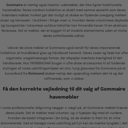
Gommaire
er nemlig også mestre i udemøbler, der ikke ligner traditionelle
havemøbler. Deres outdoor-kollektion er skabt med samme æstetik som deres
indendørs møbler, hvilket gør det muligt at skabe en flydende overgang mellem
stuen og terrassen. I butikken i Ringe viser vi, hvordan deres voluminøse daybeds
og loungestole i luksuriøse outdoor-tekstiler kan forvandle haven til en eksklusiv
ferieoase. Det er møbler, der er bygget til at modstå elementerne uden at miste
deres sofistikerede udtryk.
Udover de store møbler er Gommaire også kendt for deres imponerende
kollektion af mundblæst glas og håndlavet keramik. Deres vaser og fade har ofte
organiske, uregelmæssige former, der afspejler mærkets kærlighed til det
håndlavede. Hos TRENDBAZAAR bruger vi ofte disse accessories til at fuldende
stylingen af vores udstillingsmiljøer; en stor, tung glasvase fra Gommaire på et
konsolbord fra
Richmond
skaber netop den spænding mellem det rå og det
raffinerede, som vi elsker.
Få den korrekte vejledning til dit valg af Gommaire
havemøbler
I vores professionelle rådgivning lægger vi vægt på, at Gommaire-møbler kræver
deres plads. Det er møbler med volumen, og vi hjælper dig med at vurdere,
hvordan de bedst integreres i din bolig, så de skaber ro frem for at virke
dominerende. Ved at besøge vores udstilling på Fyn kan du mærke tyngden i det