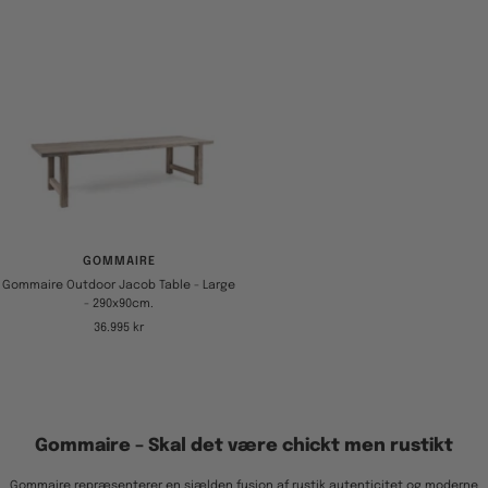
GOMMAIRE
Gommaire Outdoor Jacob Table - Large
- 290x90cm.
Tilbudspris
36.995 kr
Gommaire – Skal det være chickt men rustikt
Gommaire repræsenterer en sjælden fusion af rustik autenticitet og moderne