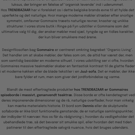
luksus, der bringer en følelse af "organisk levende" ind i uderummet.
Hos
TRENDBAZAAR
har vi forelsket os i dette belgiske brands evne til at hylde det
uperfekte og det naturlige. Hvor mange moderne møbler stræber efter snorlige
symmetri, omfavner Gommaire træets naturlige revner, knaster og unikke
strukturer. I vores store butik i Ringe på Fyn udstiller vi Gommaire som det
ultimative valg til dig, der ønsker møbler med sjæl, tyngde og en tidløs karakter,
der kun bliver smukkere med årene.
Designfilosofien bag
Gommaire
er centreret omkring begrebet "Organic Living".
Det handler om at skabe møbler, der føles som om, de altid har været der, men
som samtidig besidder en moderne silhuet. I vores udstilling ser vi ofte, hvordan
Gommaires massive teakmøbler skaber en fantastisk kontrast til de glatte flader
i et moderne køkken eller de bløde tekstiler i en
Juul-sofa
. Det er møbler, der ikke
bare fylder et rum, men som giver det jordforbindelse og varme.
Blandt de mest eftertragtede produkter
hos TRENDBAZAAR er Gommaires
spiseborde i massivt, genanvendt teaktræ
. Disse borde er ofte kendetegnet ved
deres imponerende dimensioner og de rå, naturlige overflader, hvor man virkelig
kan mærke materialets historie. Et bord som
Dennis
eller de skulpturelle
sofaborde er ikke blot funktionelle genstande; de er naturlige samlingspunkter,
der indbyder til nærvær. Hos os får du rådgivning i, hvordan du vedligeholder det
ubehandlede træ, så det bevarer sit smukke spil, eller hvordan det med tiden
patinerer til den eftertragtede sølvgrå nuance, hvis det bruges udendørs.