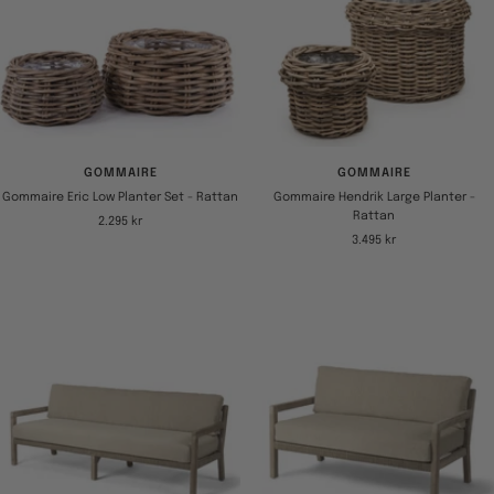
GOMMAIRE
GOMMAIRE
Gommaire Eric Low Planter Set - Rattan
Gommaire Hendrik Large Planter -
Rattan
Tilbudspris
2.295 kr
Tilbudspris
3.495 kr