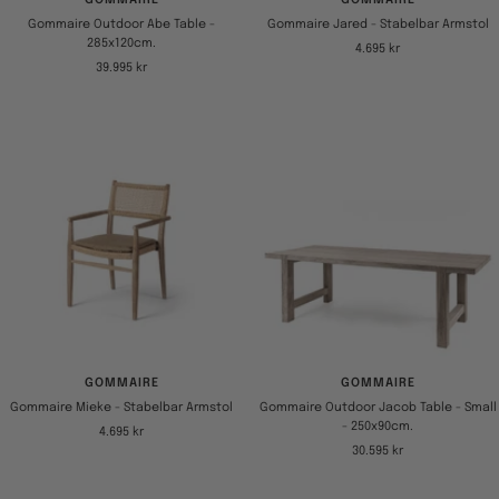
Gommaire Outdoor Abe Table -
Gommaire Jared - Stabelbar Armstol
285x120cm.
Tilbudspris
4.695 kr
Tilbudspris
39.995 kr
GOMMAIRE
GOMMAIRE
Gommaire Mieke - Stabelbar Armstol
Gommaire Outdoor Jacob Table - Small
- 250x90cm.
Tilbudspris
4.695 kr
Tilbudspris
30.595 kr