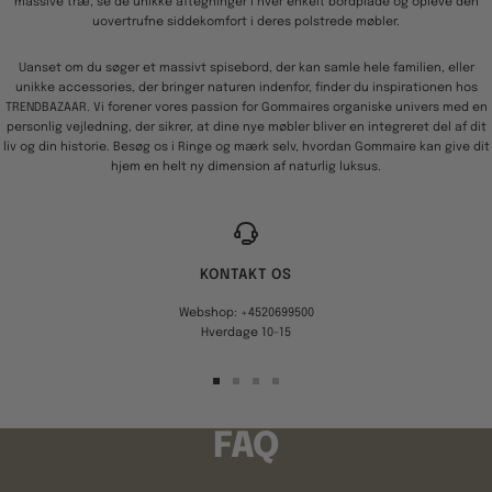
massive træ, se de unikke aftegninger i hver enkelt bordplade og opleve den
uovertrufne siddekomfort i deres polstrede møbler.
Uanset om du søger et massivt spisebord, der kan samle hele familien, eller
unikke accessories, der bringer naturen indenfor, finder du inspirationen hos
TRENDBAZAAR. Vi forener vores passion for Gommaires organiske univers med en
personlig vejledning, der sikrer, at dine nye møbler bliver en integreret del af dit
liv og din historie. Besøg os i Ringe og mærk selv, hvordan Gommaire kan give dit
hjem en helt ny dimension af naturlig luksus.
KONTAKT OS
Webshop: +4520699500
Hverdage 10-15
Gå
Gå
Gå
Gå
til
til
til
til
billede
billede
billede
billede
FAQ
1
2
3
4