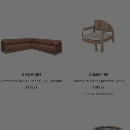
GOMMAIRE
GOMMAIRE
Gommaire Mieke L Shape - Inkl. Hynder
Gommaire Mario Spisestol Hynde
Tilbudspris
Tilbudspris
110.625 kr
1.595 kr
9 farver tilgængelige