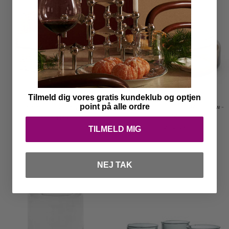
Tilmeld dig vores gratis kundeklub og optjen
GOMMAIRE
GOMMAIRE
point på alle ordre
Gommaire Feline Easy Chair
Gommaire Bonbonniere Ming - Low -
Large
Tilbudspris
Fra 9.595 kr
Tilbudspris
Fra 1.295 kr
TILMELD MIG
2 farver tilgængelige
NEJ TAK