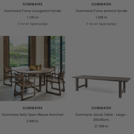
GOMMAIRE
GOMMAIRE
Gommaire Fiona Loungestol Hynde
Gommaire Fiona armstol Hynde
Tilbudspris
Tilbudspris
1.745 kr
1.595 kr
9 farver tilgængelige
9 farver tilgængelige
GOMMAIRE
GOMMAIRE
Gommaire Sally Open Weave Armchair
Gommaire Jacob Table - Large -
300x95cm.
Tilbudspris
3.499 kr
Tilbudspris
27.499 kr