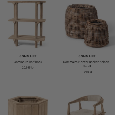
GOMMAIRE
GOMMAIRE
Gommaire Rolf Rack
Gommaire Planter Basket Nelson -
Small
Tilbudspris
20.995 kr
Tilbudspris
1.279 kr