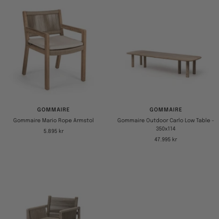
GOMMAIRE
GOMMAIRE
Gommaire Mario Rope Armstol
Gommaire Outdoor Carlo Low Table -
350x114
Tilbudspris
5.895 kr
Tilbudspris
47.995 kr