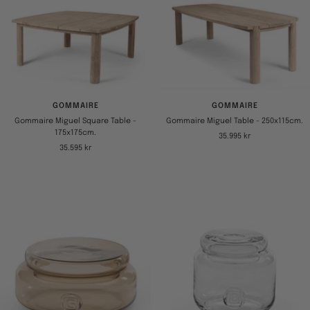
GOMMAIRE
GOMMAIRE
Gommaire Miguel Square Table -
Gommaire Miguel Table - 250x115cm.
175x175cm.
Tilbudspris
35.995 kr
Tilbudspris
35.595 kr