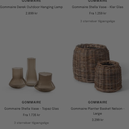
GOMMAIRE
GOMMAIRE
Gommaire Derek Outdoor Hanging Lamp
Gommaire Stella Vase - Klar Glas
Tilbudspris
Tilbudspris
2.899 kr
Fra 1.259 kr
3 størrelser tilgængelige
GOMMAIRE
GOMMAIRE
Gommaire Stella Vase - Topaz Glas
Gommaire Planter Basket Nelson -
Large
Tilbudspris
Fra 1.735 kr
Tilbudspris
3.299 kr
3 størrelser tilgængelige