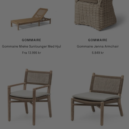
GOMMAIRE
GOMMAIRE
Gommaire Mieke Sunlounger Med Hjul
Gommaire Jenna Armchair
Tilbudspris
Tilbudspris
Fra 13.995 kr
5.849 kr