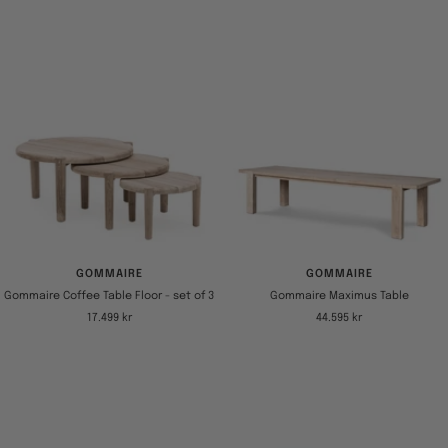
GOMMAIRE
GOMMAIRE
Gommaire Coffee Table Floor - set of 3
Gommaire Maximus Table
Tilbudspris
Tilbudspris
17.499 kr
44.595 kr