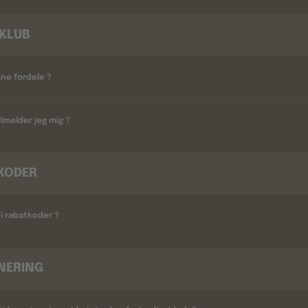
KLUB
ine fordele ?
lmelder jeg mig ?
KODER
i rabatkoder ?
NERING