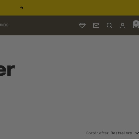
Næste
0
ANDS
Nyhedsbrev
er
Sortér efter
Bestsellere