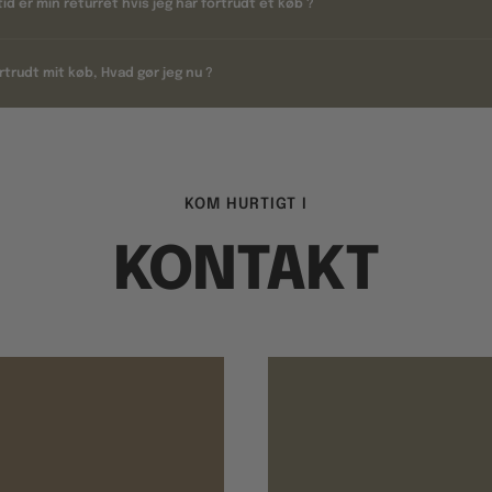
tid er min returret hvis jeg har fortrudt et køb ?
rtrudt mit køb, Hvad gør jeg nu ?
KOM HURTIGT I
KONTAKT