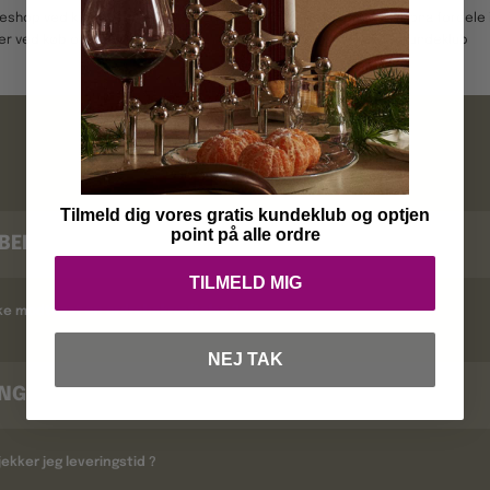
keshop ved køb over 499,-
Optjen point og opnå fordele i
er ved køb over 3999,-
kundeklub
FAQ
Tilmeld dig vores gratis kundeklub og optjen
point på alle ordre
BEKRÆFTELSE
TILMELD MIG
kke modtaget en ordrebekræftelse ?
NEJ TAK
INGSTID
ekker jeg leveringstid ?