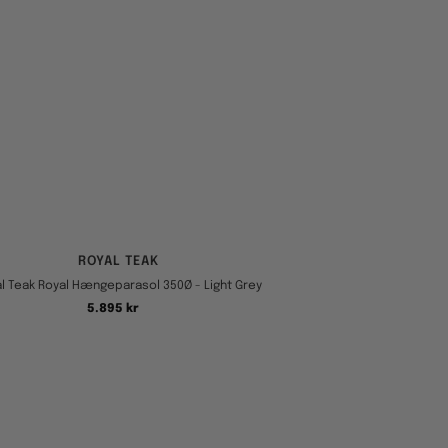
ROYAL TEAK
l Teak Royal Hængeparasol 350Ø - Light Grey
Tilbudspris
5.895 kr