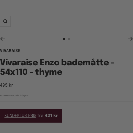
Zoom
Gå
Gå
til
til
VIVARAISE
billede
billede
1
2
Vivaraise Enzo bademåtte -
54x110 - thyme
Tilbudspris
495 kr
Varenummer:
9642-thyme
KUNDEKLUB PRIS
fra
421 kr