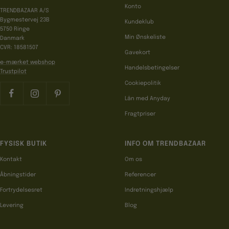
Konto
TRENDBAZAAR A/S
Bygmestervej 23B
Kundeklub
5750 Ringe
Min Ønskeliste
Danmark
CVR: 18581507
Gavekort
e-mærket webshop
Handelsbetingelser
Trustpilot
Cookiepolitik
Lån med Anyday
Fragtpriser
FYSISK BUTIK
INFO OM TRENDBAZAAR
Kontakt
Om os
Åbningstider
Referencer
Fortrydelsesret
Indretningshjælp
Levering
Blog