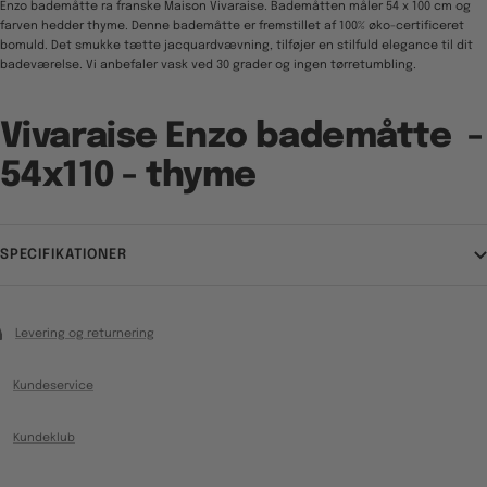
Enzo bademåtte ra franske Maison Vivaraise. Bademåtten måler 54 x 100 cm og
farven hedder thyme.
Denne bademåtte
er fremstillet af 100% øko-certificeret
bomuld. Det smukke tætte
jacquardvævning, t
ilføjer en stilfuld elegance til dit
badeværelse.
Vi anbefaler vask ved 30 grader og ingen tørretumbling.
Vivaraise Enzo bademåtte -
54x110 - thyme
SPECIFIKATIONER
Levering og returnering
Kundeservice
Kundeklub