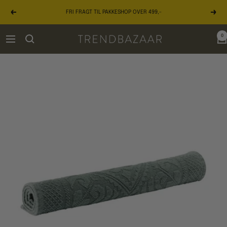
Gå
FRI FRAGT TIL PAKKESHOP OVER 499,-
til
Forrige
Næst
indhold
0
TRENDBAZAAR
Navigation