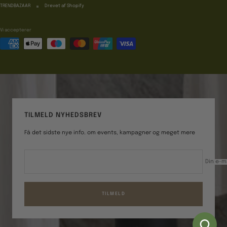
TRENDBAZAAR
Drevet af Shopify
Vi accepterer
TILMELD NYHEDSBREV
Få det sidste nye info. om events, kampagner og meget mere
Din e-m
TILMELD