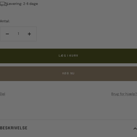
Levering: 2-6 dage
Antal:
Reducér
Forøg
antal
antal
LÆG I KURV
KØB NU
Del
Brug for hjælp?
BESKRIVELSE