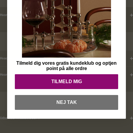
Hvordan tjekker jeg leveringstid ?
KUNDEKLUB
Hvad er mine fordele ?
Tilmeld dig vores gratis kundeklub og optjen
point på alle ordre
Hvordan tilmelder jeg mig ?
TILMELD MIG
RABATKODER
NEJ TAK
Udsender i rabatkoder ?