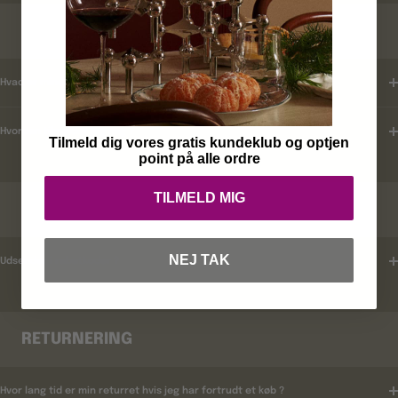
KUNDEKLUB
Hvad er mine fordele ?
Hvordan tilmelder jeg mig ?
Tilmeld dig vores gratis kundeklub og optjen
point på alle ordre
TILMELD MIG
RABATKODER
NEJ TAK
Udsender i rabatkoder ?
RETURNERING
Hvor lang tid er min returret hvis jeg har fortrudt et køb ?