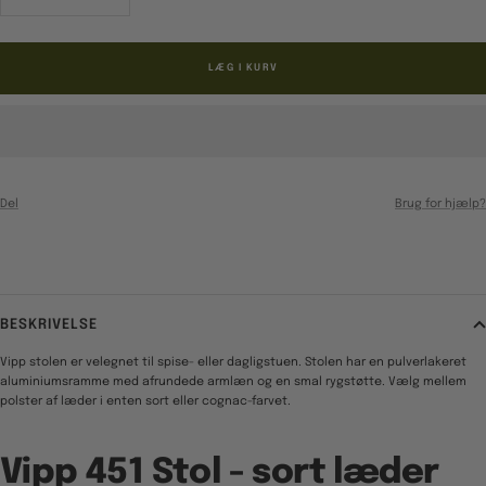
antal
antal
LÆG I KURV
Del
Brug for hjælp?
BESKRIVELSE
Vipp stolen er velegnet til spise- eller dagligstuen. Stolen har en pulverlakeret
aluminiumsramme med afrundede armlæn og en smal rygstøtte. Vælg mellem
polster af læder i enten sort eller cognac-farvet.
Vipp 451 Stol - sort læder