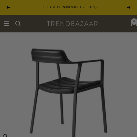
Gå
FRI FRAGT TIL PAKKESHOP OVER 499,-
til
Forrige
Næst
indhold
0
TRENDBAZAAR
Navigation