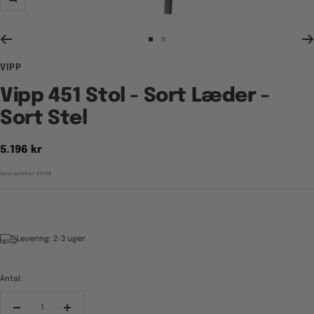
Zoom
Gå
Gå
til
til
VIPP
billede
billede
1
2
Vipp 451 Stol - Sort Læder -
Sort Stel
Tilbudspris
5.196 kr
Varenummer:
45104
Levering: 2-3 uger
Antal:
Reducér
Forøg