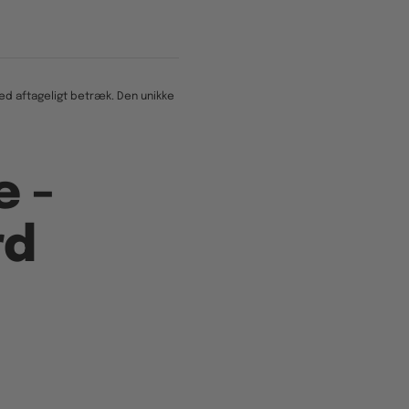
ed aftageligt betræk. Den unikke
e -
rd