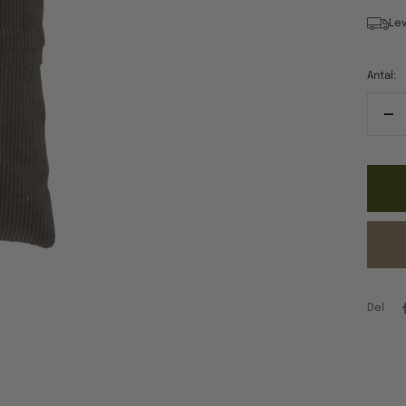
Lev
Antal:
Re
ant
Del