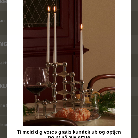
BEKRÆFTELSE
kke modtaget en ordrebekræftelse ?
INGSTID
ekker jeg leveringstid ?
KLUB
ine fordele ?
lmelder jeg mig ?
Tilmeld dig vores gratis kundeklub og optjen
point på alle ordre