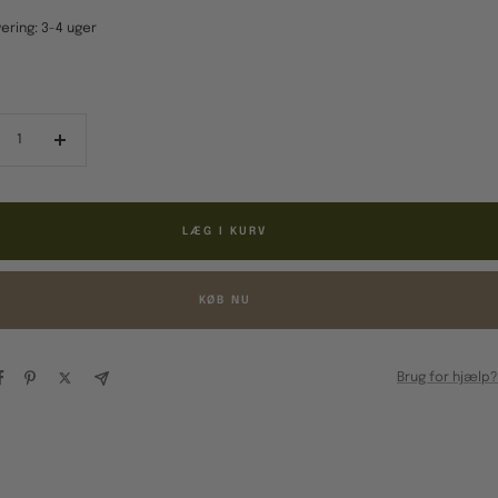
ering: 3-4 uger
ducér
Forøg
al
antal
LÆG I KURV
KØB NU
Brug for hjælp?