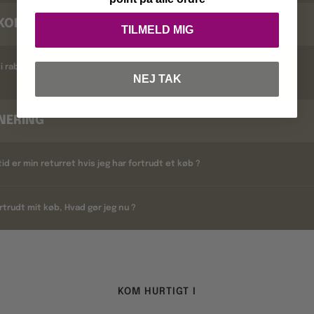
KODER
TILMELD MIG
i rabatkoder ?
NEJ TAK
NERING
tid er min returret hvis jeg har fortrudt et køb ?
rtrudt mit køb, Hvad gør jeg nu ?
KOM HURTIGT I