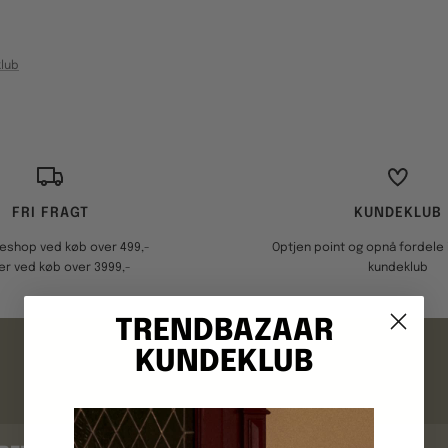
lub
FRI FRAGT
KUNDEKLUB
keshop ved køb over 499,-
Optjen point og opnå fordele i
er ved køb over 3999,-
kundeklub
TRENDBAZAAR
FAQ
KUNDEKLUB