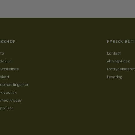
BSHOP
FYSISK BUT
to
Kontakt
deklub
Åbningstider
 Ønskeliste
Fortrydelsesre
ekort
Levering
delsbetingelser
kiepolitik
 med Anyday
gtpriser