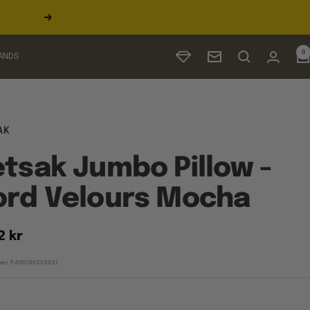
Næste
0
ANDS
Nyhedsbrev
AK
tsak Jumbo Pillow -
ord Velours Mocha
udspris
2 kr
er:
PJ100100CV0201