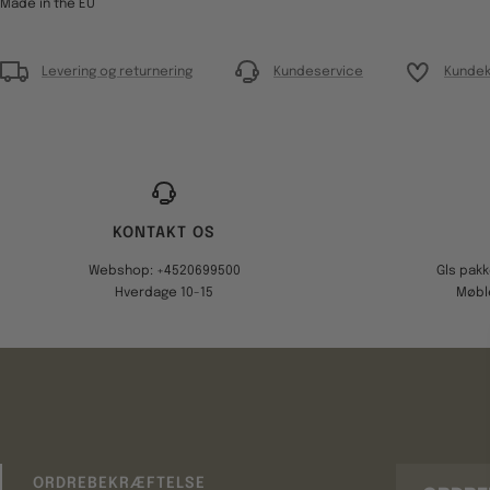
Made in the EU
Levering og returnering
Kundeservice
Kundek
KONTAKT OS
Webshop: +4520699500
Gls pak
Hverdage 10-15
Møbl
ORDREBEKRÆFTELSE