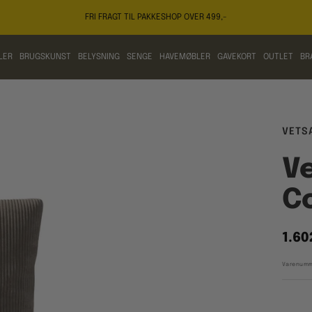
FRI FRAGT TIL PAKKESHOP OVER 499,-
LER
BRUGSKUNST
BELYSNING
SENGE
HAVEMØBLER
GAVEKORT
OUTLET
BR
VETS
Ve
C
Tilb
1.60
Varenumm