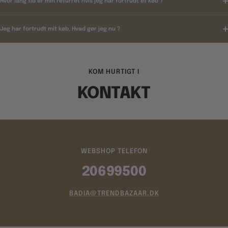
Hvor lang tid er min returret hvis jeg har fortrudt et køb ?
Jeg har fortrudt mit køb, Hvad gør jeg nu ?
KOM HURTIGT I
KONTAKT
WEBSHOP TELEFON
20699500
BADIA@TRENDBAZAAR.DK