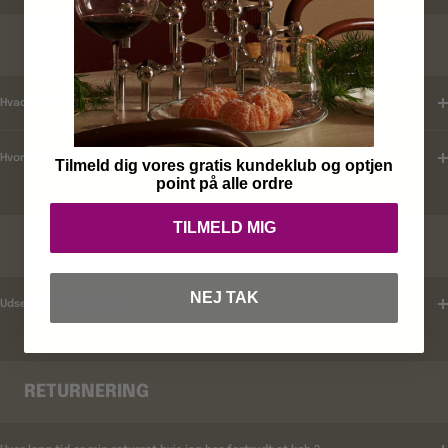
KUNDEKLUB
Hvad er mine fordele ?
Hvordan tilmelder jeg mig ?
Tilmeld dig vores gratis kundeklub og optjen
point på alle ordre
TILMELD MIG
RABATKODER
NEJ TAK
Udsender i rabatkoder ?
RETURNERING