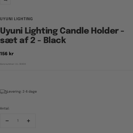
Zoom
UYUNI LIGHTING
Uyuni Lighting Candle Holder -
sæt af 2 - Black
Tilbudspris
156 kr
Varenummer:
UL-30430
Levering: 2-6 dage
Antal:
Reducér
Forøg
antal
antal