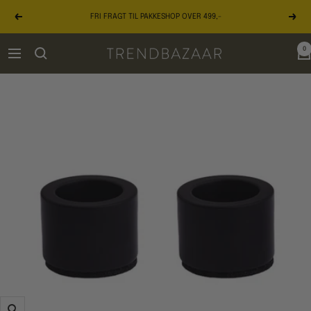
Gå
FRI FRAGT TIL PAKKESHOP OVER 499,-
til
Forrige
Næst
indhold
0
TRENDBAZAAR
Navigation