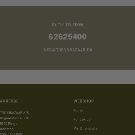
BUTIK TELEFON
62625400
INFO@TRENDBAZAAR.DK
ADRESSE
WEBSHOP
Konto
TRENDBAZAAR A/S
Bygmestervej 23B
Kundeklub
5750 Ringe
Min Ønskeliste
Danmark
CVR: 18581507