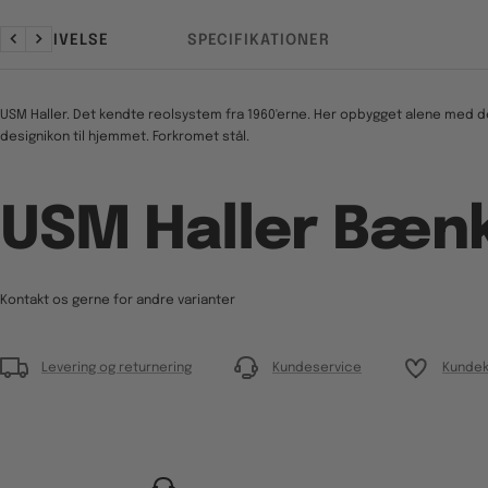
BESKRIVELSE
SPECIFIKATIONER
Forrige
Næste
USM Haller. Det kendte reolsystem fra 1960'erne. Her opbygget alene med d
designikon til hjemmet. Forkromet stål.
USM Haller Bæn
Kontakt os gerne for andre varianter
Levering og returnering
Kundeservice
Kundek