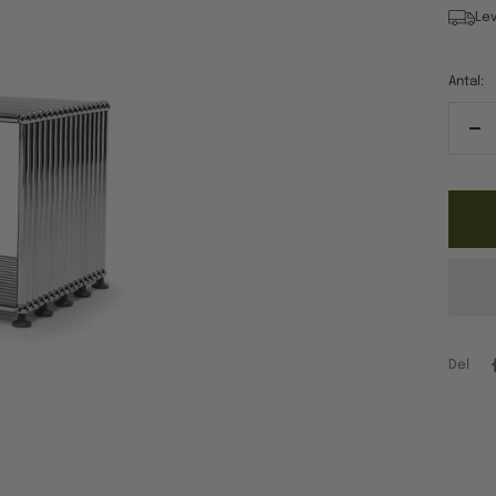
Lev
Antal:
Re
ant
Del