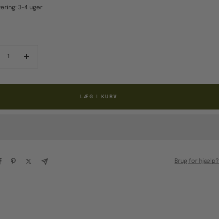
ering: 3-4 uger
ducér
Forøg
al
antal
LÆG I KURV
Brug for hjælp?