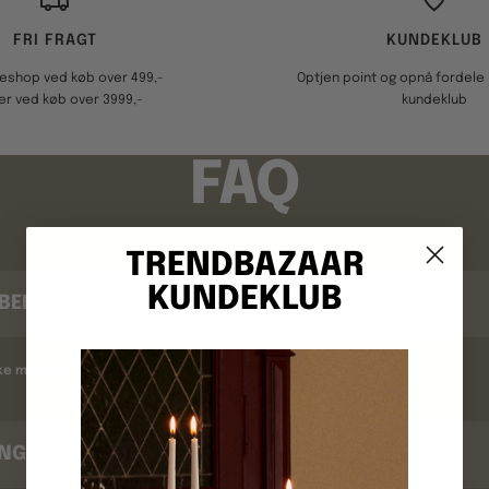
FRI FRAGT
KUNDEKLUB
keshop ved køb over 499,-
Optjen point og opnå fordele i
er ved køb over 3999,-
kundeklub
FAQ
TRENDBAZAAR
KUNDEKLUB
BEKRÆFTELSE
kke modtaget en ordrebekræftelse ?
INGSTID