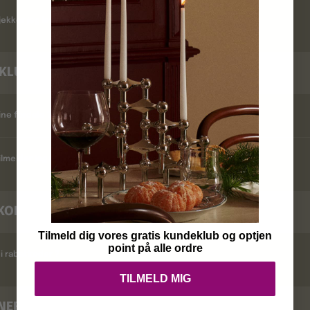
ekker jeg leveringstid ?
KLUB
ine fordele ?
lmelder jeg mig ?
KODER
Tilmeld dig vores gratis kundeklub og optjen
point på alle ordre
i rabatkoder ?
TILMELD MIG
NERING