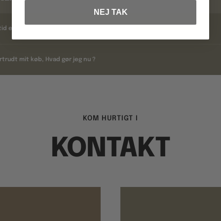
NEJ TAK
tid er min returret hvis jeg har fortrudt et køb ?
rtrudt mit køb, Hvad gør jeg nu ?
KOM HURTIGT I
KONTAKT