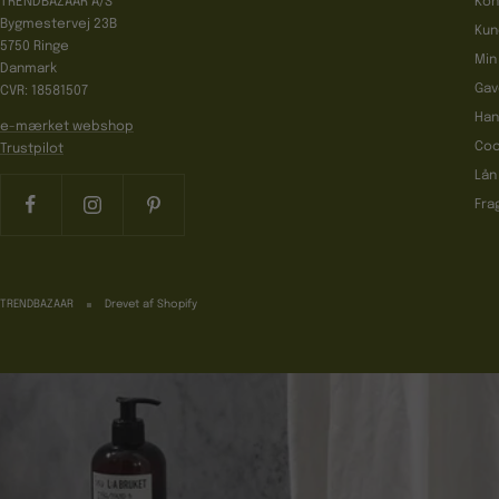
TRENDBAZAAR A/S
Kon
Bygmestervej 23B
Kun
5750 Ringe
Min
Danmark
Gav
CVR: 18581507
Han
e-mærket webshop
Coo
Trustpilot
Lån
Fra
TRENDBAZAAR
Drevet af Shopify