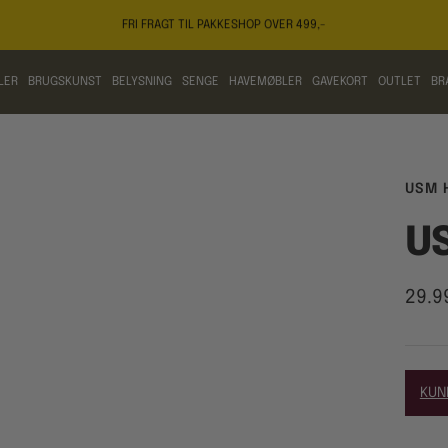
FRI FRAGT TIL PAKKESHOP OVER 499,-
LER
BRUGSKUNST
BELYSNING
SENGE
HAVEMØBLER
GAVEKORT
OUTLET
BR
USM 
U
Tilb
29.9
KUN