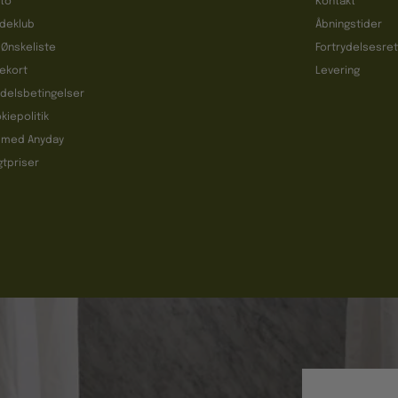
to
Kontakt
deklub
Åbningstider
 Ønskeliste
Fortrydelsesre
ekort
Levering
delsbetingelser
kiepolitik
 med Anyday
gtpriser