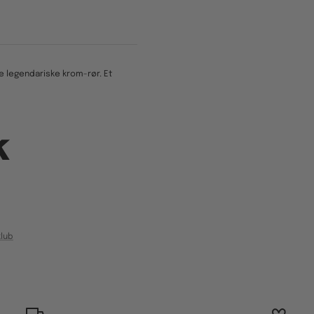
e legendariske krom-rør. Et
k
lub