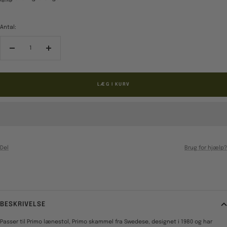
Antal:
Reducér
Forøg
antal
antal
LÆG I KURV
Del
Brug for hjælp?
BESKRIVELSE
Passer til Primo lænestol, Primo skammel fra Swedese, designet i 1980 og har