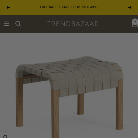
Gå
FRI FRAGT TIL PAKKESHOP OVER 499,-
til
Forrige
Næst
indhold
0
TRENDBAZAAR
Navigation