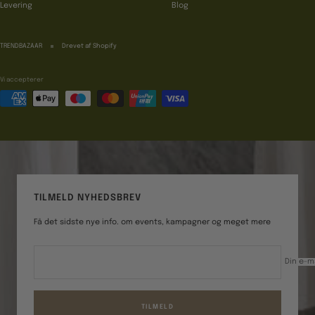
Levering
Blog
TRENDBAZAAR
Drevet af Shopify
Vi accepterer
TILMELD NYHEDSBREV
Få det sidste nye info. om events, kampagner og meget mere
Din e-m
TILMELD