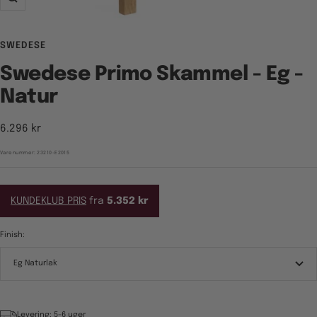
Zoom
SWEDESE
Swedese Primo Skammel - Eg -
Natur
Tilbudspris
6.296 kr
Varenummer:
23210-E2015
KUNDEKLUB PRIS
fra
5.352 kr
Finish:
Eg Naturlak
Levering: 5-6 uger