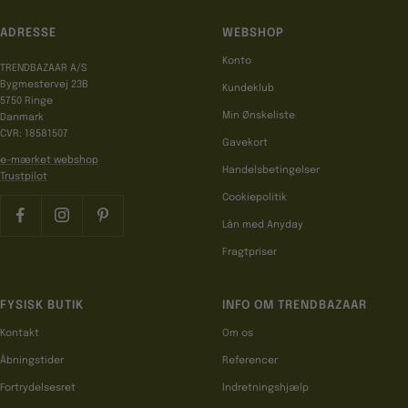
ADRESSE
WEBSHOP
Konto
TRENDBAZAAR A/S
Bygmestervej 23B
Kundeklub
5750 Ringe
Min Ønskeliste
Danmark
CVR: 18581507
Gavekort
e-mærket webshop
Handelsbetingelser
Trustpilot
Cookiepolitik
Lån med Anyday
Fragtpriser
FYSISK BUTIK
INFO OM TRENDBAZAAR
Kontakt
Om os
Åbningstider
Referencer
Fortrydelsesret
Indretningshjælp