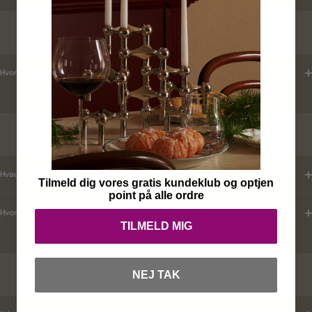
LEVERINGSTID
Hvordan tjekker jeg leveringstid ?
KUNDEKLUB
Hvad er mine fordele ?
Tilmeld dig vores gratis kundeklub og optjen
point på alle ordre
Hvordan tilmelder jeg mig ?
TILMELD MIG
RABATKODER
NEJ TAK