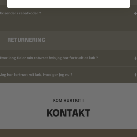
Udsender i rabatkoder ?
RETURNERING
Hvor lang tid er min returret hvis jeg har fortrudt et køb ?
Jeg har fortrudt mit køb, Hvad gør jeg nu ?
KOM HURTIGT I
KONTAKT