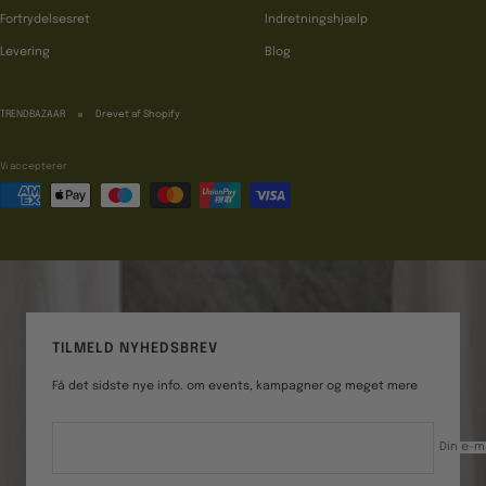
Fortrydelsesret
Indretningshjælp
Levering
Blog
TRENDBAZAAR
Drevet af Shopify
Vi accepterer
TILMELD NYHEDSBREV
Få det sidste nye info. om events, kampagner og meget mere
Din e-m