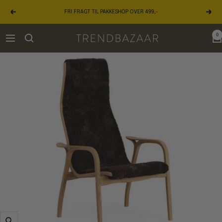
Gå
FRI FRAGT TIL PAKKESHOP OVER 499,-
til
Forrige
Næst
indhold
0
TRENDBAZAAR
Navigation