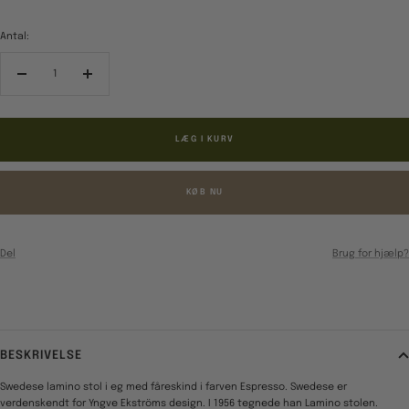
Antal:
Reducér
Forøg
antal
antal
LÆG I KURV
KØB NU
Del
Brug for hjælp?
BESKRIVELSE
Swedese lamino stol i eg med fåreskind i farven Espresso. Swedese er
verdenskendt for Yngve Ekströms design. I 1956 tegnede han Lamino stolen.