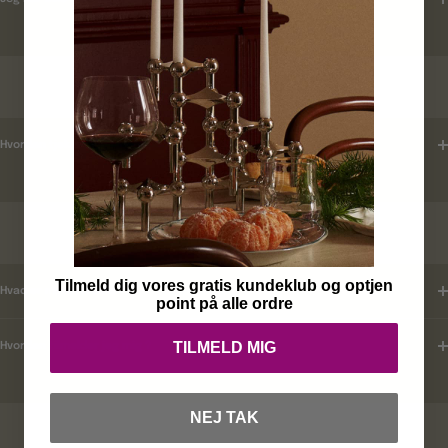
LEVERINGSTID
Hvordan tjekker jeg leveringstid ?
KUNDEKLUB
Tilmeld dig vores gratis kundeklub og optjen
Hvad er mine fordele ?
point på alle ordre
TILMELD MIG
Hvordan tilmelder jeg mig ?
NEJ TAK
RABATKODER