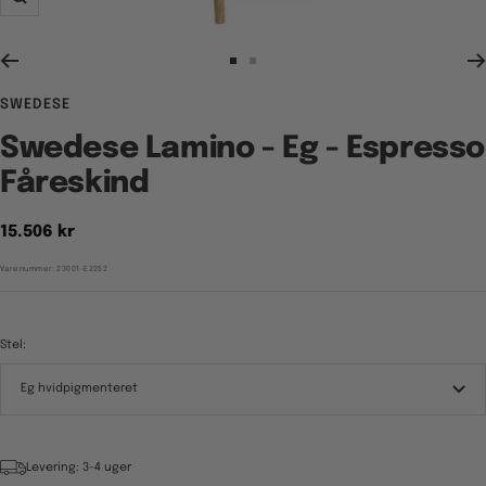
Zoom
Gå
Gå
til
til
SWEDESE
billede
billede
1
2
Swedese Lamino - Eg - Espresso
Fåreskind
Tilbudspris
15.506 kr
Varenummer:
23001-E2252
Stel:
Eg hvidpigmenteret
Levering: 3-4 uger