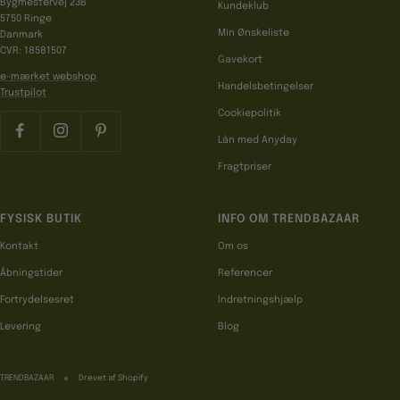
Bygmestervej 23B
Kundeklub
5750 Ringe
Min Ønskeliste
Danmark
CVR: 18581507
Gavekort
e-mærket webshop
Handelsbetingelser
Trustpilot
Cookiepolitik
Lån med Anyday
Fragtpriser
FYSISK BUTIK
INFO OM TRENDBAZAAR
Kontakt
Om os
Åbningstider
Referencer
Fortrydelsesret
Indretningshjælp
Levering
Blog
TRENDBAZAAR
Drevet af Shopify