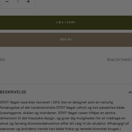
Reducér
Forøg
antal
antal
LÆG I KURV
KØB NU
Del
Brug for hjælp?
BESKRIVELSE
STOFF Nagel vase blev lanceret i 2019. Den er designet som en naturlig
forlængelse af det karakteristiske STOFF Nagel udtryk og kan påsættes både
lysestagerne, skålen og standeren. STOFF Nagel vasen tilføjer en ekstra
dimension til det klassiske design, og giver dig muligheden for at inddrage en
smuk og farverig blomsterdekoration efter dit valg til din skulptur. Afhængigt af
sæsonen og årstidens trends kan både friske og tørrede blomster bruges i