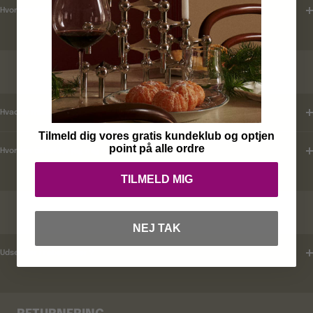
Hvordan tjekker jeg leveringstid ?
KUNDEKLUB
Hvad er mine fordele ?
Tilmeld dig vores gratis kundeklub og optjen
point på alle ordre
Hvordan tilmelder jeg mig ?
TILMELD MIG
RABATKODER
NEJ TAK
Udsender i rabatkoder ?