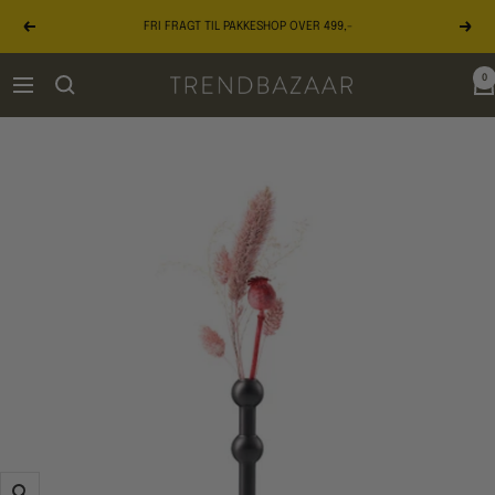
Gå
FRI FRAGT TIL PAKKESHOP OVER 499,-
til
Forrige
Næst
indhold
0
TRENDBAZAAR
Navigation