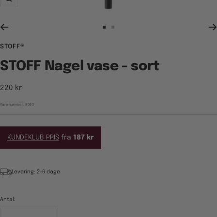
Zoom
Gå
Gå
til
til
STOFF®
billede
billede
1
2
STOFF Nagel vase - sort
Tilbudspris
220 kr
Varenummer:
9053
KUNDEKLUB PRIS
fra
187 kr
Levering: 2-6 dage
Antal: