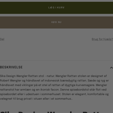
LÆG I KURV
KØB NU
Del
Brug for hjælp?
BESKRIVELSE
Sika Design Wengler Rattan stol - natur. Wengler Rattan stolen er designet af
Robert Wengler og håndlavet af indonesisk bæredygtig rattan. Sæde og ryg er
håndlavet med viklinger på et stel af rattan af dygtige kurvemagere. Wengler
rattanstol har armlæn og en ikonisk facon. Denne spisebordstol står flot ved
spisebordet eller i udestuen i sommerhuset. Stolen er elegant, komfortable og
velegnet til brug privat i stuen eller i et sommerhus..