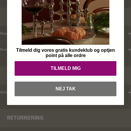
KUNDEKLUB
Hvad er mine fordele ?
Tilmeld dig vores gratis kundeklub og optjen
Hvordan tilmelder jeg mig ?
point på alle ordre
TILMELD MIG
RABATKODER
NEJ TAK
Udsender i rabatkoder ?
RETURNERING