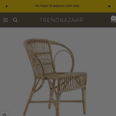
Gå
FRI FRAGT PÅ MØBLER OVER 3999,-
til
Forrige
Næst
indhold
0
TRENDBAZAAR
Navigation