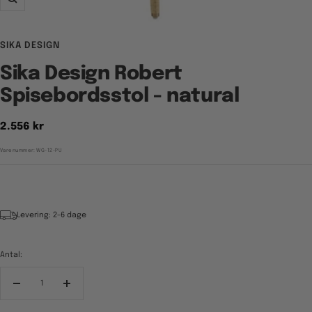
Zoom
SIKA DESIGN
Sika Design Robert
Spisebordsstol - natural
Tilbudspris
2.556 kr
Varenummer:
WG-12-PU
Levering: 2-6 dage
Antal:
Reducér
Forøg
antal
antal