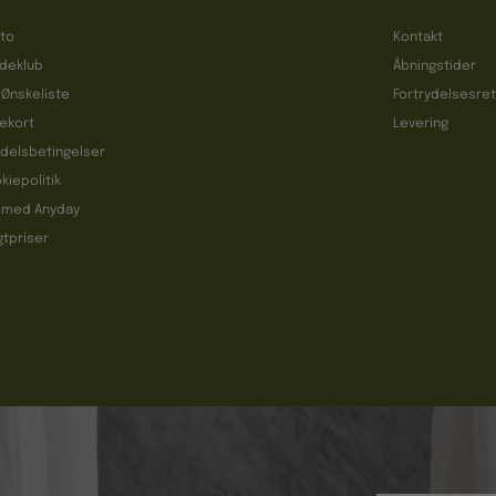
to
Kontakt
deklub
Åbningstider
 Ønskeliste
Fortrydelsesre
ekort
Levering
delsbetingelser
kiepolitik
 med Anyday
gtpriser