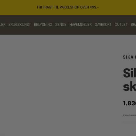
FRI FRAGT TIL PAKKESHOP OVER 499,-
LER
BRUGSKUNST
BELYSNING
SENGE
HAVEMØBLER
GAVEKORT
OUTLET
BR
SIKA
Si
s
Tilb
1.83
Varenumm