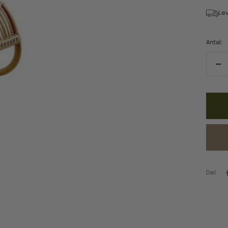
Lev
Antal:
Re
ant
Del