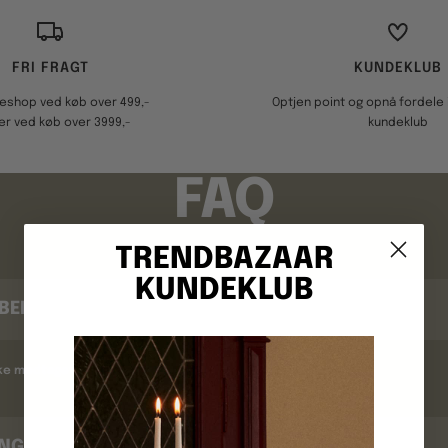
FRI FRAGT
KUNDEKLUB
keshop ved køb over 499,-
Optjen point og opnå fordele i
er ved køb over 3999,-
kundeklub
FAQ
TRENDBAZAAR
KUNDEKLUB
BEKRÆFTELSE
kke modtaget en ordrebekræftelse ?
INGSTID