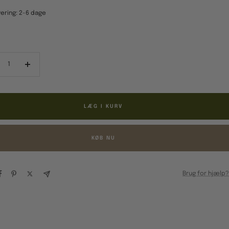
ering: 2-6 dage
ducér
Forøg
al
antal
LÆG I KURV
KØB NU
Brug for hjælp?