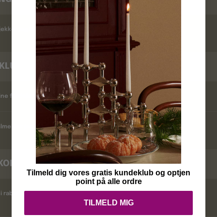
ekker jeg leveringstid ?
KLUB
ine fordele ?
lmelder jeg mig ?
KODER
Tilmeld dig vores gratis kundeklub og optjen
point på alle ordre
i rabatkoder ?
TILMELD MIG