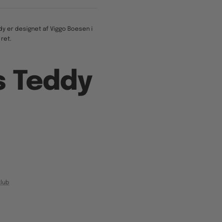
y er designet af Viggo Boesen i
ret.
s Teddy
lub