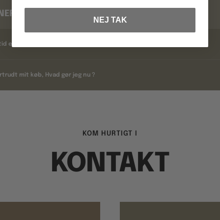
NERING
NEJ TAK
tid er min returret hvis jeg har fortrudt et køb ?
rtrudt mit køb, Hvad gør jeg nu ?
KOM HURTIGT I
KONTAKT