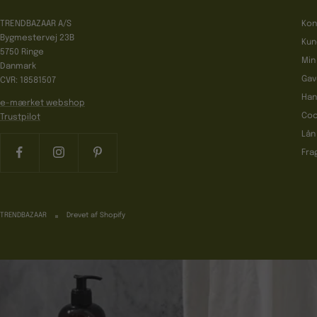
TRENDBAZAAR A/S
Kon
Bygmestervej 23B
Kun
5750 Ringe
Min
Danmark
Gav
CVR: 18581507
Han
e-mærket webshop
Coo
Trustpilot
Lån
Fra
TRENDBAZAAR
Drevet af Shopify