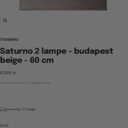
Zoom
THAWARU
Saturno 2 lampe - budapest
beige - 60 cm
Tilbudspris
4.995 kr
Varenummer:
saturno_2_60_budapest_beige
Levering: 2-6 dage
Antal: