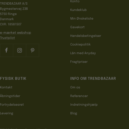
Konto
TRENDBAZAAR A/S
Bygmestervej 23B
Kundeklub
5750 Ringe
Min Ønskeliste
Danmark
CVR: 18581507
Gavekort
e-mærket webshop
Handelsbetingelser
Trustpilot
Cookiepolitik
Lån med Anyday
Fragtpriser
FYSISK BUTIK
INFO OM TRENDBAZAAR
Kontakt
Om os
Åbningstider
Referencer
Fortrydelsesret
Indretningshjælp
Levering
Blog