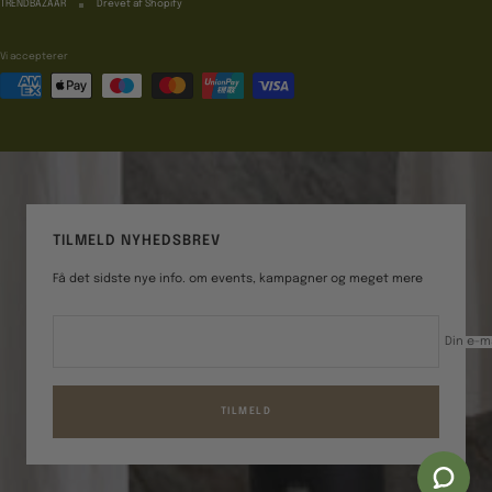
TRENDBAZAAR
Drevet af Shopify
Vi accepterer
TILMELD NYHEDSBREV
Få det sidste nye info. om events, kampagner og meget mere
Din e-m
TILMELD