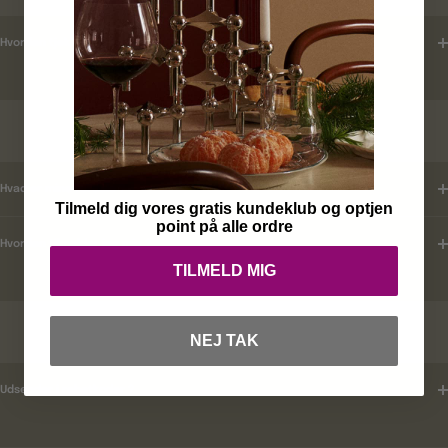
Hvordan tjekker jeg leveringstid ?
KUNDEKLUB
Hvad er mine fordele ?
Tilmeld dig vores gratis kundeklub og optjen
point på alle ordre
Hvordan tilmelder jeg mig ?
TILMELD MIG
RABATKODER
NEJ TAK
Udsender i rabatkoder ?