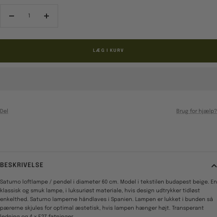
Reducér
Forøg
antal
antal
LÆG I KURV
Del
Brug for hjælp?
BESKRIVELSE
Saturno loftlampe / pendel i diameter 60 cm. Model i tekstilen budapest beige. En
klassisk og smuk lampe, i luksuriøst materiale, hvis design udtrykker tidløst
enkelthed. Saturno lamperne håndlaves i Spanien. Lampen er lukket i bunden så
pærerne skjules for optimal æstetisk, hvis lampen hænger højt. Transperant