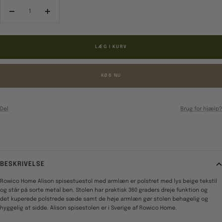
Reducér
Forøg
antal
antal
LÆG I KURV
KØB NU
Del
Brug for hjælp?
BESKRIVELSE
Rowico Home Alison spisestuestol med armlæn er polstret med lys beige tekstil
og står på sorte metal ben. Stolen har praktisk 360 graders dreje funktion og
det kuperede polstrede sæde samt de høje armlæn gør stolen behagelig og
hyggelig at sidde. Alison spisestolen er i Sverige af Rowico Home.