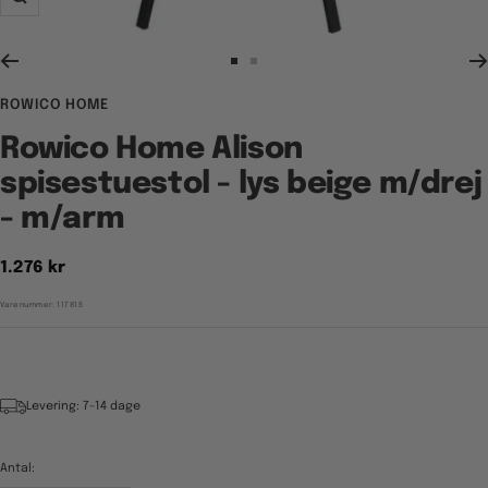
Zoom
Gå
Gå
til
til
ROWICO HOME
billede
billede
1
2
Rowico Home Alison
spisestuestol - lys beige m/drej
- m/arm
Tilbudspris
1.276 kr
Varenummer:
117815
Levering: 7-14 dage
Antal: