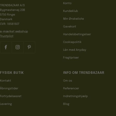
Konto
TRENDBAZAAR A/S
Bygmestervej 23B
Kundeklub
5750 Ringe
Min Ønskeliste
Danmark
CVR: 18581507
Gavekort
e-mærket webshop
Handelsbetingelser
Trustpilot
Cookiepolitik
Lån med Anyday
Fragtpriser
FYSISK BUTIK
INFO OM TRENDBAZAAR
Kontakt
Om os
Åbningstider
Referencer
Fortrydelsesret
Indretningshjælp
Levering
Blog