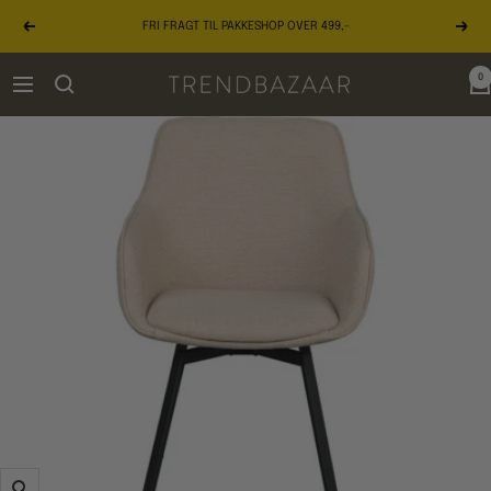
Gå
FRI FRAGT TIL PAKKESHOP OVER 499,-
til
Forrige
Næst
indhold
0
TRENDBAZAAR
Navigation