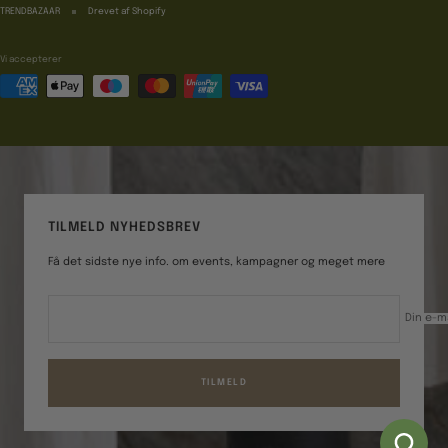
TRENDBAZAAR
Drevet af Shopify
Vi accepterer
TILMELD NYHEDSBREV
Få det sidste nye info. om events, kampagner og meget mere
Din e-m
TILMELD