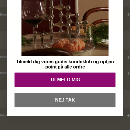
Hvordan tjekker jeg leveringstid ?
KUNDEKLUB
Hvad er mine fordele ?
Tilmeld dig vores gratis kundeklub og optjen
point på alle ordre
Hvordan tilmelder jeg mig ?
TILMELD MIG
RABATKODER
NEJ TAK
Udsender i rabatkoder ?