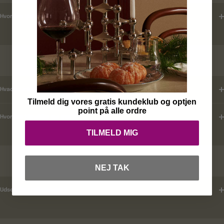
Hvordan tjekker jeg leveringstid ?
KUNDEKLUB
Hvad er mine fordele ?
Tilmeld dig vores gratis kundeklub og optjen
point på alle ordre
Hvordan tilmelder jeg mig ?
TILMELD MIG
RABATKODER
NEJ TAK
Udsender i rabatkoder ?