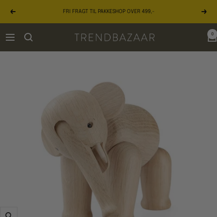
Gå
FRI FRAGT TIL PAKKESHOP OVER 499,-
til
Forrige
Næst
indhold
0
TRENDBAZAAR
Navigation