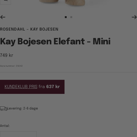
Zoom
Gå
Gå
til
til
ROSENDAHL – KAY BOJESEN
billede
billede
1
2
Kay Bojesen Elefant - Mini
Tilbudspris
749 kr
Varenummer:
39242
KUNDEKLUB PRIS
fra
637 kr
Levering: 2-6 dage
Antal: