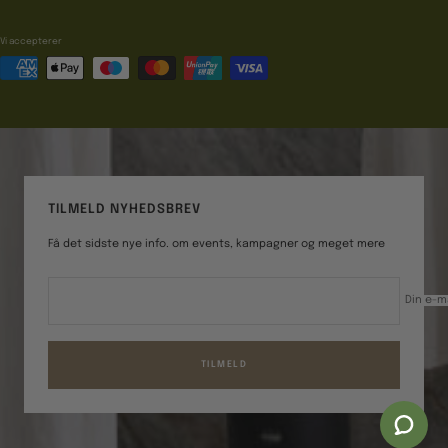
Vi accepterer
TILMELD NYHEDSBREV
Få det sidste nye info. om events, kampagner og meget mere
Din e-m
TILMELD