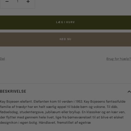
Reducér
Forøg
antal
antal
LÆG I KURV
KØB NU
Del
Brug for hjælp?
BESKRIVELSE
Kay Bojesen elefant. Elefanten kom til verden i 1953. Kay Bojesens fantasifulde
familie af trædyr har en helt særlig appel til både børn og voksne. Til dåb,
fødselsdag, studentergave, jubilæum eller bryllup. En klassiker og en kær ven,
der flytter med gennem hele livet, lige fra børneværelset til at blive et elsket
designikon i egen bolig. Håndlavet, fremstillet af egetræ