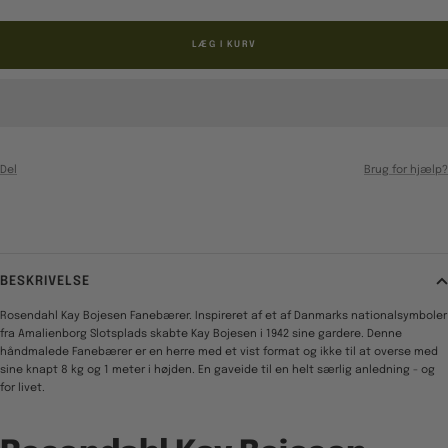
LÆG I KURV
Del
Brug for hjælp?
BESKRIVELSE
Rosendahl Kay Bojesen Fanebærer. Inspireret af et af Danmarks nationalsymboler
fra Amalienborg Slotsplads skabte Kay Bojesen i 1942 sine gardere. Denne
håndmalede Fanebærer er en herre med et vist format og ikke til at overse med
sine knapt 8 kg og 1 meter i højden. En gaveide til en helt særlig anledning - og
for livet.