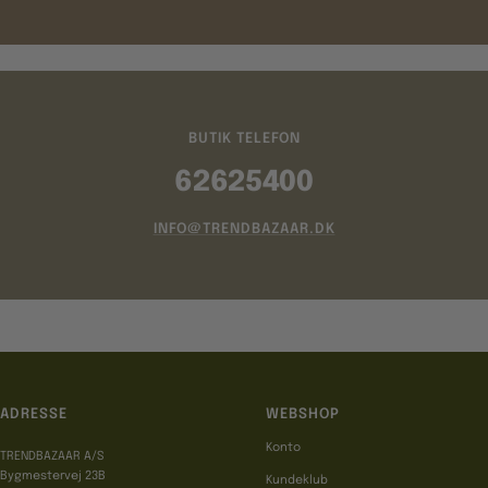
BUTIK TELEFON
62625400
INFO@TRENDBAZAAR.DK
ADRESSE
WEBSHOP
Konto
TRENDBAZAAR A/S
Bygmestervej 23B
Kundeklub