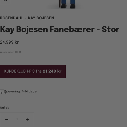
Zoom
ROSENDAHL – KAY BOJESEN
Kay Bojesen Fanebærer - Stor
Tilbudspris
24.999 kr
Varenummer:
39002
KUNDEKLUB PRIS
fra
21.249 kr
Levering: 7-14 dage
Antal:
Reducér
Forøg
antal
antal