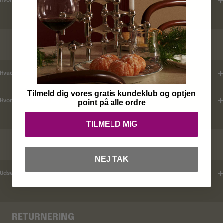
Hvordan tjekker jeg leveringstid ?
KUNDEKLUB
Hvad er mine fordele ?
Tilmeld dig vores gratis kundeklub og optjen
Hvordan tilmelder jeg mig ?
point på alle ordre
TILMELD MIG
RABATKODER
NEJ TAK
Udsender i rabatkoder ?
RETURNERING