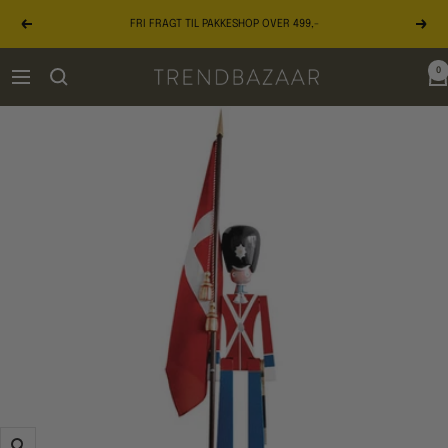
Gå
FRI FRAGT TIL PAKKESHOP OVER 499,-
til
Forrige
Næst
indhold
0
TRENDBAZAAR
Navigation