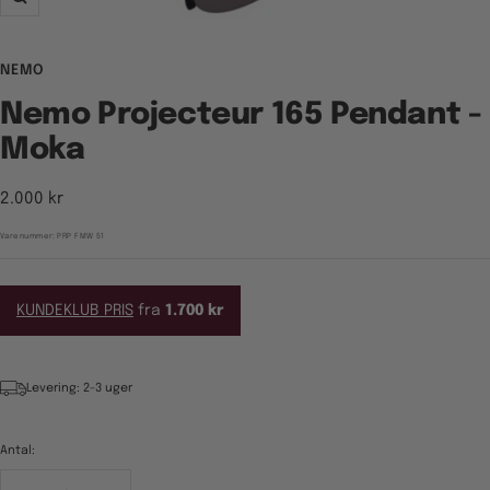
Zoom
NEMO
Nemo Projecteur 165 Pendant -
Moka
Tilbudspris
2.000 kr
Varenummer:
PRP FMW 51
KUNDEKLUB PRIS
fra
1.700 kr
Levering: 2-3 uger
Antal: