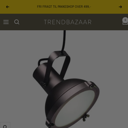
Gå
FRI FRAGT TIL PAKKESHOP OVER 499,-
til
Forrige
Næst
indhold
0
TRENDBAZAAR
Navigation