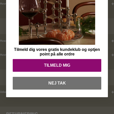
Hvordan tjekker jeg leveringstid ?
KUNDEKLUB
Hvad er mine fordele ?
Tilmeld dig vores gratis kundeklub og optjen
point på alle ordre
Hvordan tilmelder jeg mig ?
TILMELD MIG
RABATKODER
NEJ TAK
Udsender i rabatkoder ?