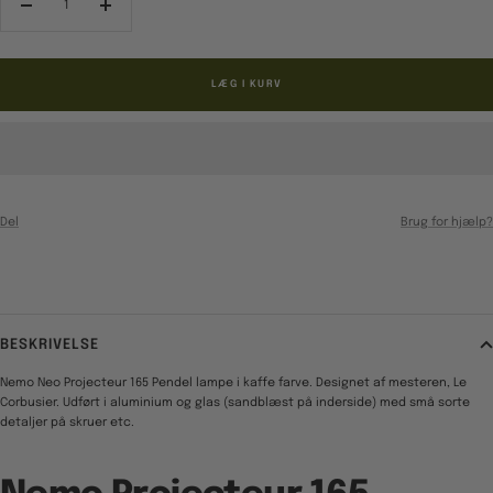
Reducér
Forøg
antal
antal
LÆG I KURV
Del
Brug for hjælp?
BESKRIVELSE
Nemo Neo Projecteur 165 Pendel lampe i kaffe farve. Designet af mesteren, Le
Corbusier. Udført i aluminium og glas (sandblæst på inderside) med små sorte
detaljer på skruer etc.