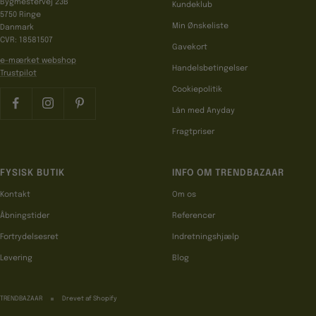
Bygmestervej 23B
Kundeklub
5750 Ringe
Min Ønskeliste
Danmark
CVR: 18581507
Gavekort
e-mærket webshop
Handelsbetingelser
Trustpilot
Cookiepolitik
Lån med Anyday
Fragtpriser
FYSISK BUTIK
INFO OM TRENDBAZAAR
Kontakt
Om os
Åbningstider
Referencer
Fortrydelsesret
Indretningshjælp
Levering
Blog
TRENDBAZAAR
Drevet af Shopify