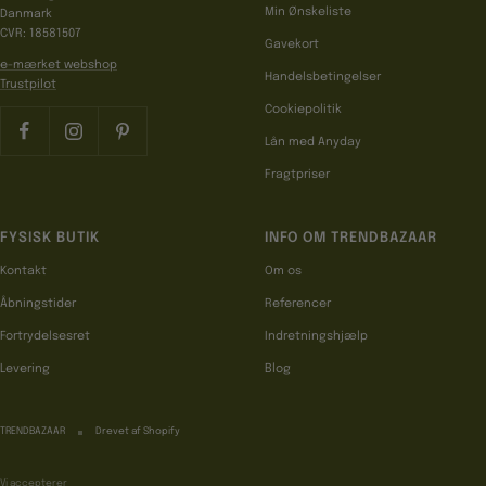
Min Ønskeliste
Danmark
CVR: 18581507
Gavekort
e-mærket webshop
Handelsbetingelser
Trustpilot
Cookiepolitik
Lån med Anyday
Fragtpriser
FYSISK BUTIK
INFO OM TRENDBAZAAR
Kontakt
Om os
Åbningstider
Referencer
Fortrydelsesret
Indretningshjælp
Levering
Blog
TRENDBAZAAR
Drevet af Shopify
Vi accepterer