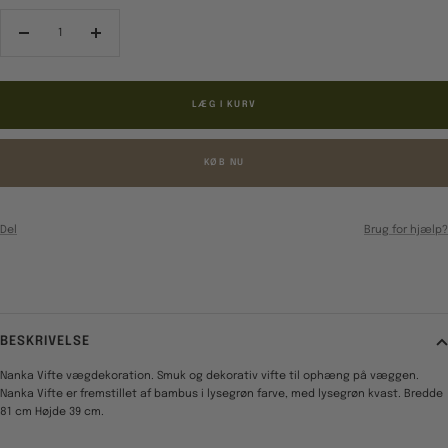
Reducér
Forøg
antal
antal
LÆG I KURV
KØB NU
Del
Brug for hjælp?
BESKRIVELSE
Nanka Vifte vægdekoration. Smuk og dekorativ vifte til ophæng på væggen.
Nanka Vifte er fremstillet af bambus i lysegrøn farve, med lysegrøn kvast. Bredde
81 cm Højde 39 cm.