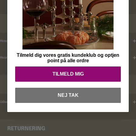
KUNDEKLUB
Hvad er mine fordele ?
Tilmeld dig vores gratis kundeklub og optjen
Hvordan tilmelder jeg mig ?
point på alle ordre
TILMELD MIG
RABATKODER
NEJ TAK
Udsender i rabatkoder ?
RETURNERING