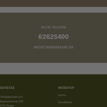
BUTIK TELEFON
62625400
INFO@TRENDBAZAAR.DK
ADRESSE
WEBSHOP
Konto
TRENDBAZAAR A/S
Bygmestervej 23B
Kundeklub
5750 Ringe