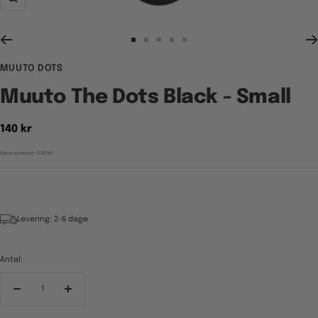
Zoom
Gå
Gå
Gå
Gå
Gå
til
til
til
til
til
MUUTO DOTS
billede
billede
billede
billede
billede
1
2
3
4
5
Muuto The Dots Black - Small
Tilbudspris
140 kr
Varenummer:
03093
Levering: 2-6 dage
Antal:
Reducér
Forøg
antal
antal