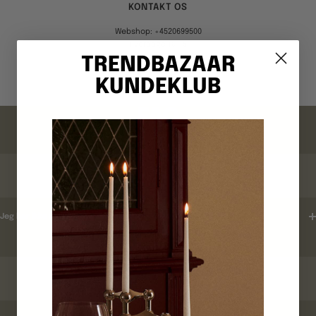
KONTAKT OS
Webshop: +4520699500
Hverdage 10-15
TRENDBAZAAR
KUNDEKLUB
Gå
Gå
Gå
Gå
til
til
til
til
billede
billede
billede
billede
FAQ
1
2
3
4
ORDREBEKRÆFTELSE
Jeg har ikke modtaget en ordrebekræftelse ?
LEVERINGSTID