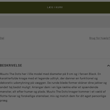
LÆG I KURV
Del
Brug for hjælp?
BESKRIVELSE
Muuto The Dots her i lille model med diameter på 9 cm og i farven Black. En
karakterfulde knage med et legende udtryk, der danner en funktionel og
dekorativ udsmykning på væggen. De runde bløde former skåner dine jakker og
andet tøj bedst muligt. Arranger dem i en lige række eller et spændende
mønster, alt efter humør og plads. Muuto The Dots knager kommer i et væld af
flotte farver og forskellige størrelser, mix og match dem for dit eget personlige
præg.