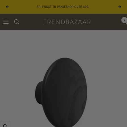
Gå
FRI FRAGT TIL PAKKESHOP OVER 499,-
til
Forrige
Næst
indhold
0
TRENDBAZAAR
Navigation