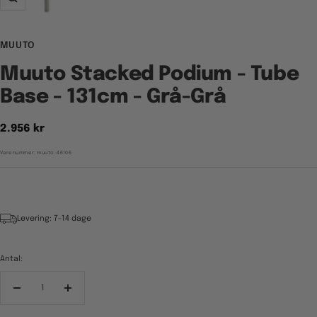
Zoom
MUUTO
Muuto Stacked Podium - Tube
Base - 131cm - Grå-Grå
Tilbudspris
2.956 kr
Varenummer:
muuto-46106
Levering: 7-14 dage
Antal:
Reducér
Forøg
antal
antal