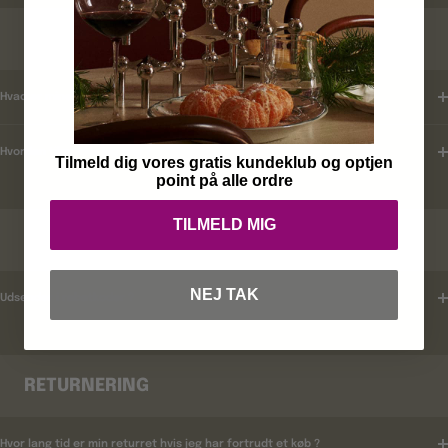
KUNDEKLUB
Hvad er mine fordele ?
Hvordan tilmelder jeg mig ?
Tilmeld dig vores gratis kundeklub og optjen
point på alle ordre
TILMELD MIG
RABATKODER
NEJ TAK
Udsender i rabatkoder ?
RETURNERING
Hvor lang tid er min returret hvis jeg har fortrudt et køb ?