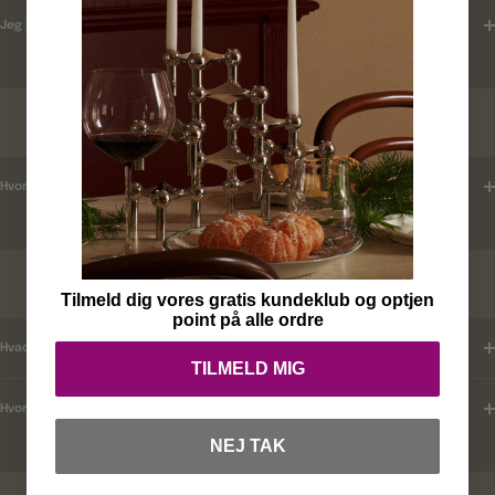
Jeg har ikke modtaget en ordrebekræftelse ?
LEVERINGSTID
Hvordan tjekker jeg leveringstid ?
KUNDEKLUB
Tilmeld dig vores gratis kundeklub og optjen
point på alle ordre
Hvad er mine fordele ?
TILMELD MIG
Hvordan tilmelder jeg mig ?
NEJ TAK