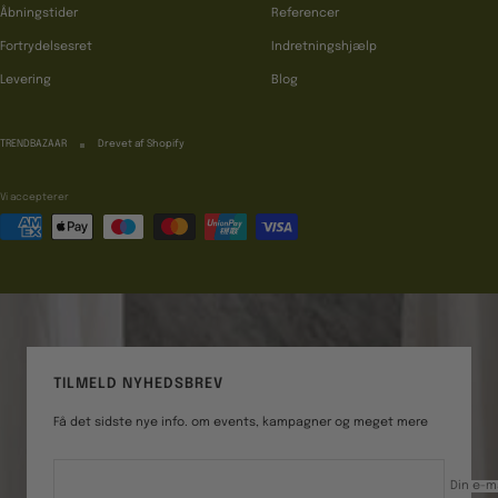
Åbningstider
Referencer
Fortrydelsesret
Indretningshjælp
Levering
Blog
TRENDBAZAAR
Drevet af Shopify
Vi accepterer
TILMELD NYHEDSBREV
Få det sidste nye info. om events, kampagner og meget mere
Din e-m