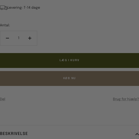
Levering: 7-14 dage
Antal:
Reducér
Forøg
antal
antal
LÆG I KURV
KØB NU
Del
Brug for hjælp?
BESKRIVELSE