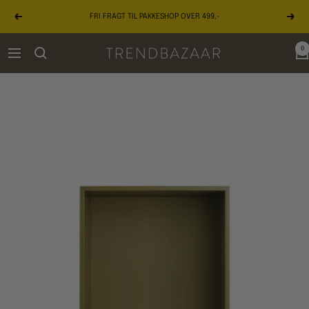
Gå
FRI FRAGT TIL PAKKESHOP OVER 499,-
til
Forrige
Næst
indhold
0
TRENDBAZAAR
Navigation