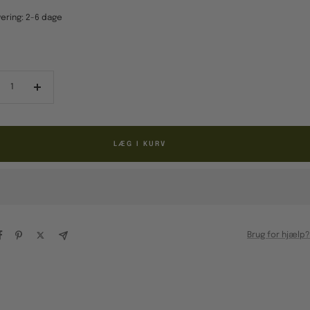
ering: 2-6 dage
ducér
Forøg
al
antal
LÆG I KURV
Brug for hjælp?