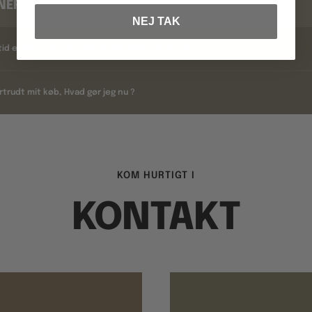
NERING
NEJ TAK
tid er min returret hvis jeg har fortrudt et køb ?
rtrudt mit køb, Hvad gør jeg nu ?
KOM HURTIGT I
KONTAKT