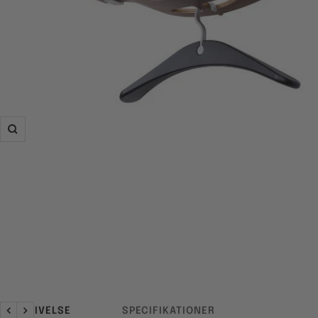
Zoom
BESKRIVELSE
SPECIFIKATIONER
Forrige
Næste