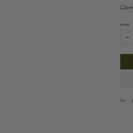
Lev
Antal:
Re
ant
Del