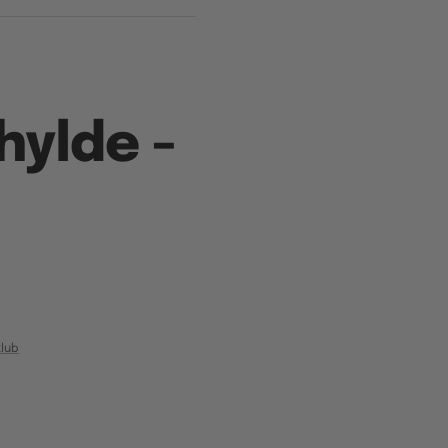
hylde -
lub