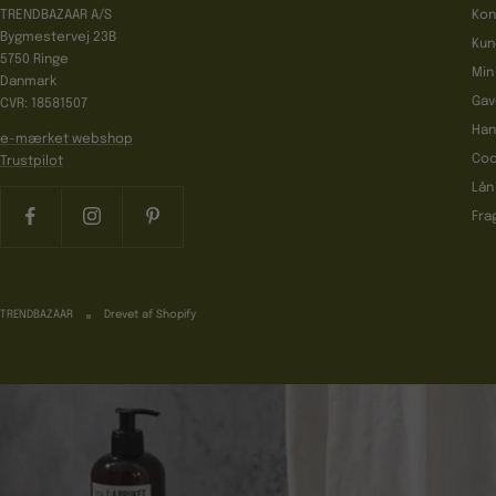
TRENDBAZAAR A/S
Kon
Bygmestervej 23B
Kun
5750 Ringe
Min
Danmark
Gav
CVR: 18581507
Han
e-mærket webshop
Coo
Trustpilot
Lån
Fra
TRENDBAZAAR
Drevet af Shopify