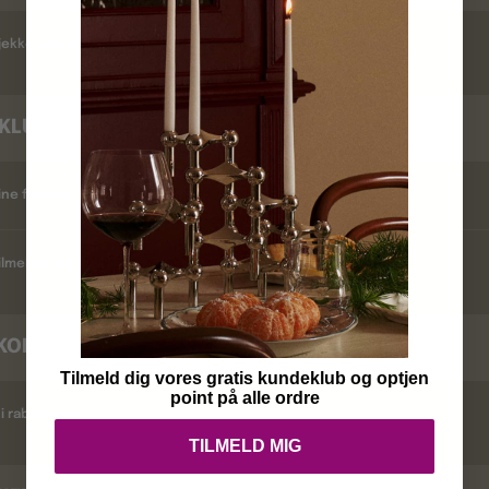
ekker jeg leveringstid ?
KLUB
ine fordele ?
lmelder jeg mig ?
KODER
Tilmeld dig vores gratis kundeklub og optjen
point på alle ordre
i rabatkoder ?
TILMELD MIG