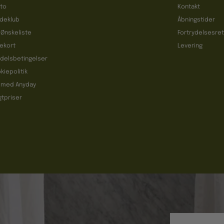
to
Kontakt
deklub
Åbningstider
 Ønskeliste
Fortrydelsesre
ekort
Levering
delsbetingelser
kiepolitik
 med Anyday
gtpriser