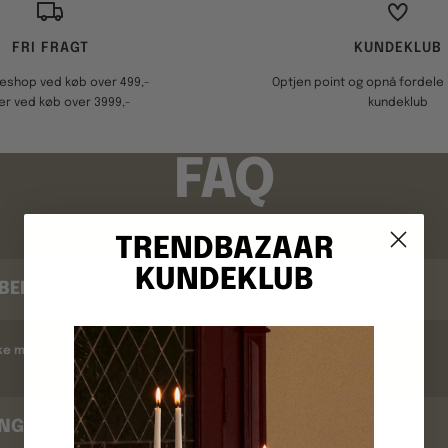
FRI FRAGT
KUNDEKLUB
keshop ved køb over 499,-
Optjen point og opnå fordele i
er ved køb over 3999,-
kundeklub
FAQ
TRENDBAZAAR
KUNDEKLUB
BEKRÆFTELSE
kke modtaget en ordrebekræftelse ?
INGSTID