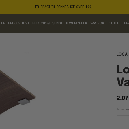
FRI FRAGT TIL PAKKESHOP OVER 499,-
LER
BRUGSKUNST
BELYSNING
SENGE
HAVEMØBLER
GAVEKORT
OUTLET
BR
LOCA
Lo
V
Tilb
2.07
Varenumm