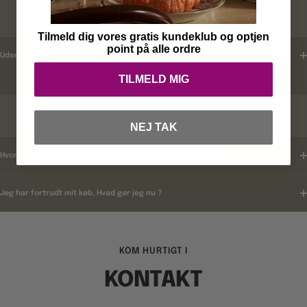
RABATKODER
Tilmeld dig vores gratis kundeklub og optjen
point på alle ordre
Udsender i rabatkoder ?
TILMELD MIG
RETURNERING
NEJ TAK
Hvor lang tid er min returret hvis jeg har fortrudt et køb ?
Jeg har fortrudt mit køb, Hvad gør jeg nu ?
KOM HURTIGT I
KONTAKT