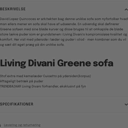
BESKRIVELSE
David Lopez Quincoces er arkitekten bag denne unikke sofa som nyfortolker hvad
man ellers mener en sofa skal have af udseende. En udvendig skal definerer
Greene sofaen med sine bløde kurver og disse bruges til at omkapsle de bløde
store lækre puder som er grundstenen i Living Divani's kompromisløse kvalitet og
komfort. Her vist med yderside i læder og puder i stod - men kombiner som du vil
og sæt dit eget præg på din unikke sofa.
Living Divani Greene sofa
Stof extra med kernelæder Cuioetto på ydersiden(korpus)
Aftageligt betræk på puder
TRENDBAZAAR Living Divani forhandler, eksklusivt på fyn
SPECIFIKATIONER
Levering og returnering