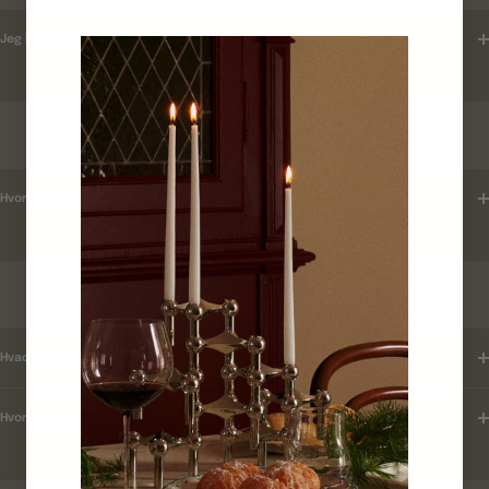
Jeg har ikke modtaget en ordrebekræftelse ?
LEVERINGSTID
Hvordan tjekker jeg leveringstid ?
KUNDEKLUB
Hvad er mine fordele ?
Hvordan tilmelder jeg mig ?