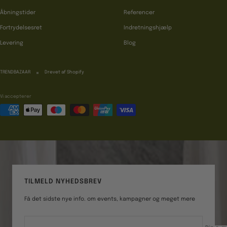
Åbningstider
Referencer
Fortrydelsesret
Indretningshjælp
Levering
Blog
TRENDBAZAAR
Drevet af Shopify
Vi accepterer
TILMELD NYHEDSBREV
Få det sidste nye info. om events, kampagner og meget mere