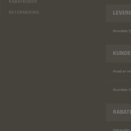
RABATKODER
LEVER
RETURNERING
Hvordan tj
KUNDE
Hvad er m
Hvordan ti
RABAT
Udsender 