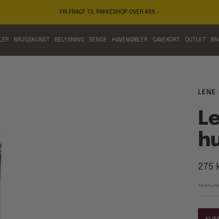
FRI FRAGT TIL PAKKESHOP OVER 499,-
LER
BRUGSKUNST
BELYSNING
SENGE
HAVEMØBLER
GAVEKORT
OUTLET
BR
LENE
Le
hu
Tilb
275 
Varenumm