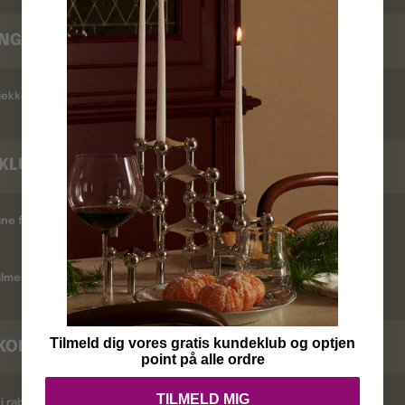
INGSTID
ekker jeg leveringstid ?
KLUB
ine fordele ?
lmelder jeg mig ?
Tilmeld dig vores gratis kundeklub og optjen
KODER
point på alle ordre
TILMELD MIG
i rabatkoder ?