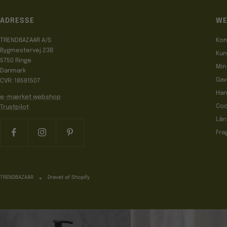
ADRESSE
WE
TRENDBAZAAR A/S
Kon
Bygmestervej 23B
Kun
5750 Ringe
Min
Danmark
Gav
CVR: 18581507
Han
e-mærket webshop
Coo
Trustpilot
Lån
Fra
TRENDBAZAAR
Drevet af Shopify