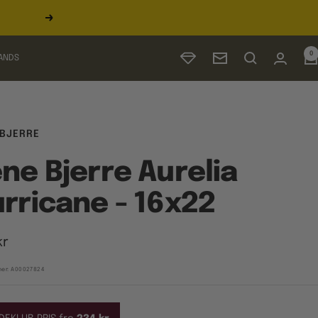
Næste
0
ANDS
Nyhedsbrev
 BJERRE
ne Bjerre Aurelia
rricane - 16x22
udspris
kr
er:
A00027824