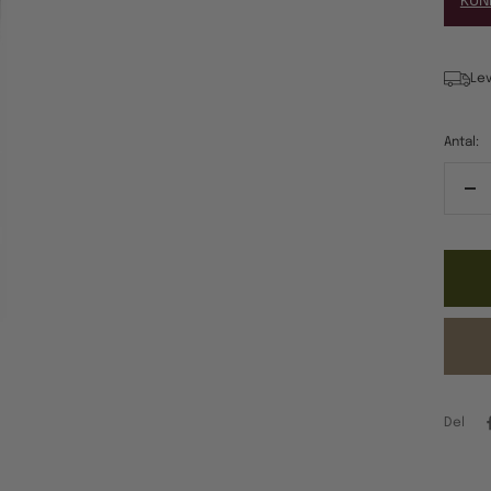
KUN
Lev
Antal:
Re
ant
Del