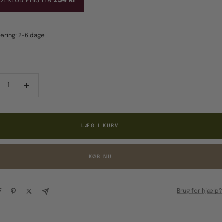
DEKLUB PRIS
fra
234 kr
ering: 2-6 dage
ducér
Forøg
al
antal
LÆG I KURV
KØB NU
Brug for hjælp?