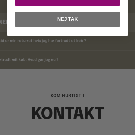
NEJ TAK
NERING
tid er min returret hvis jeg har fortrudt et køb ?
rtrudt mit køb, Hvad gør jeg nu ?
KOM HURTIGT I
KONTAKT