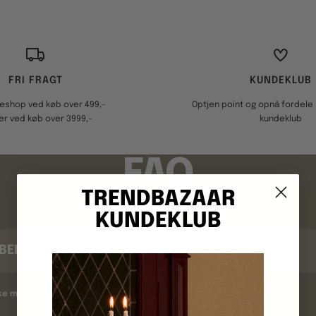
FRI FRAGT
KUNDEKLUB
keshop ved køb over 499,-
Optjen point og opnå fordele i
er ved køb over 3999,-
kundeklub
FAQ
TRENDBAZAAR
KUNDEKLUB
BEKRÆFTELSE
kke modtaget en ordrebekræftelse ?