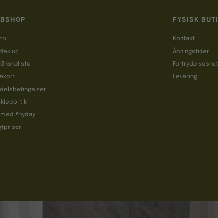
BSHOP
FYSISK BUT
to
Kontakt
deklub
Åbningstider
 Ønskeliste
Fortrydelsesre
ekort
Levering
delsbetingelser
kiepolitik
 med Anyday
gtpriser