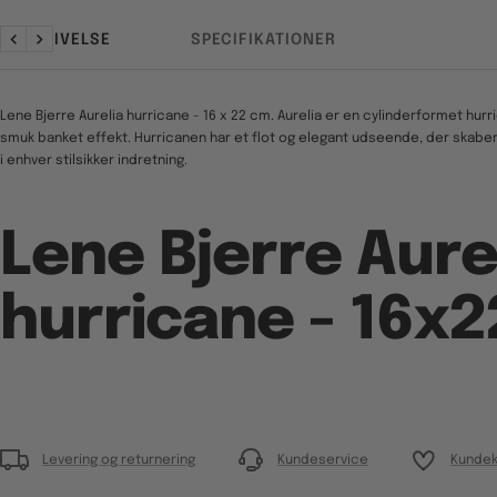
BESKRIVELSE
SPECIFIKATIONER
Forrige
Næste
Lene Bjerre Aurelia hurricane - 16 x 22 cm.
Aurelia er en cylinderformet hurri
smuk banket effekt. Hurricanen har et flot og elegant udseende, der skabe
i enhver stilsikker indretning.
Lene Bjerre Aure
hurricane - 16
x2
Levering og returnering
Kundeservice
Kundek