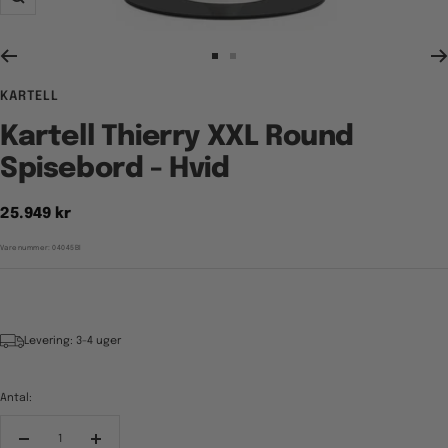
Zoom
Gå
Gå
til
til
KARTELL
billede
billede
1
2
Kartell Thierry XXL Round
Spisebord - Hvid
Tilbudspris
25.949 kr
Varenummer:
04045BI
Levering: 3-4 uger
Antal:
Reducér
Forøg