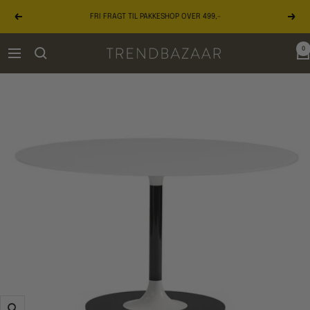
Gå
FRI FRAGT TIL PAKKESHOP OVER 499,-
til
Forrige
Næst
indhold
0
TRENDBAZAAR
Navigation