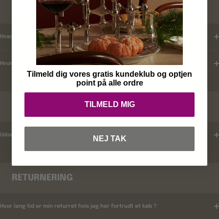
KUNDEKLUB
Hvad er mine fordele ?
Hvordan tilmelder jeg mig ?
Tilmeld dig vores gratis kundeklub og optjen
point på alle ordre
TILMELD MIG
RABATKODER
Udsender i rabatkoder ?
NEJ TAK
RETURNERING
Hvor lang tid er min returret hvis jeg har fortrudt et køb ?