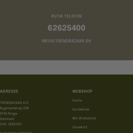
BUTIK TELEFON
62625400
INFO@TRENDBAZAAR.DK
ADRESSE
WEBSHOP
Konto
TRENDBAZAAR A/S
Bygmestervej 23B
Kundeklub
5750 Ringe
Min Ønskeliste
Danmark
CVR: 18581507
Gavekort
e-mærket webshop