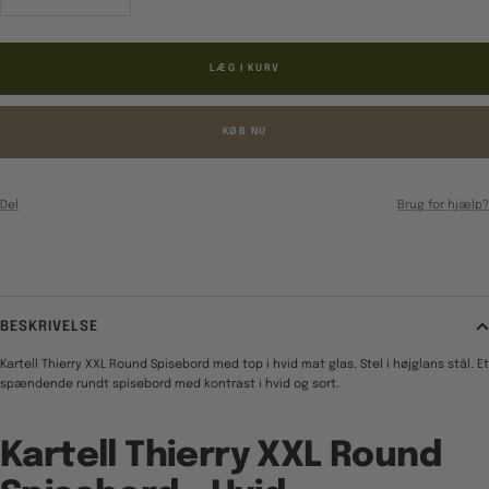
antal
antal
LÆG I KURV
KØB NU
Del
Brug for hjælp?
BESKRIVELSE
Kartell Thierry XXL Round Spisebord med top i hvid mat glas. Stel i højglans stål. Et
spændende rundt spisebord med kontrast i hvid og sort.
Kartell Thierry XXL Round