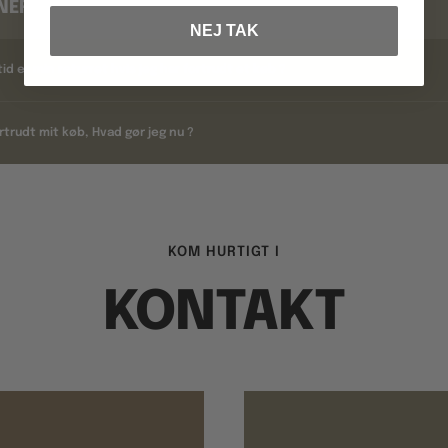
NERING
NEJ TAK
tid er min returret hvis jeg har fortrudt et køb ?
rtrudt mit køb, Hvad gør jeg nu ?
KOM HURTIGT I
KONTAKT