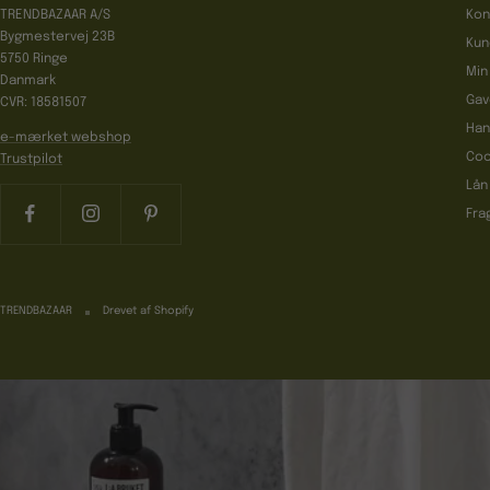
TRENDBAZAAR A/S
Kon
Bygmestervej 23B
Kun
5750 Ringe
Min
Danmark
Gav
CVR: 18581507
Han
e-mærket webshop
Coo
Trustpilot
Lån
Fra
TRENDBAZAAR
Drevet af Shopify