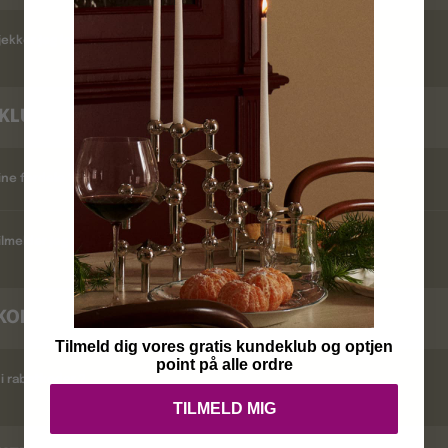
ekker jeg leveringstid ?
KLUB
ine fordele ?
lmelder jeg mig ?
KODER
Tilmeld dig vores gratis kundeklub og optjen
point på alle ordre
i rabatkoder ?
TILMELD MIG