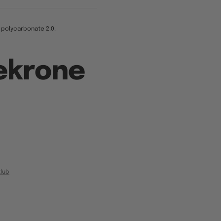
 i polycarbonate 2.0.
sekrone
lub