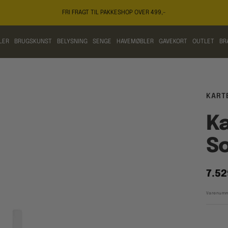
FRI FRAGT TIL PAKKESHOP OVER 499,-
LER
BRUGSKUNST
BELYSNING
SENGE
HAVEMØBLER
GAVEKORT
OUTLET
BR
KART
Ka
S
Tilb
7.52
Varenumm