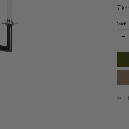
Lev
Antal:
Re
ant
Del