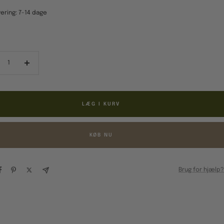
ering: 7-14 dage
ducér
Forøg
al
antal
LÆG I KURV
KØB NU
Brug for hjælp?