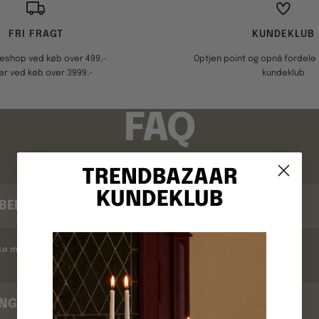
FRI FRAGT
KUNDEKLUB
keshop ved køb over 499,-
Optjen point og opnå fordele i
er ved køb over 3999,-
kundeklub
FAQ
TRENDBAZAAR
KUNDEKLUB
BEKRÆFTELSE
kke modtaget en ordrebekræftelse ?
INGSTID