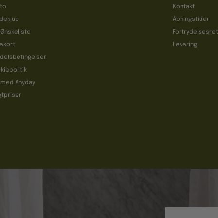
to
Kontakt
deklub
Åbningstider
 Ønskeliste
Fortrydelsesre
ekort
Levering
delsbetingelser
kiepolitik
 med Anyday
gtpriser