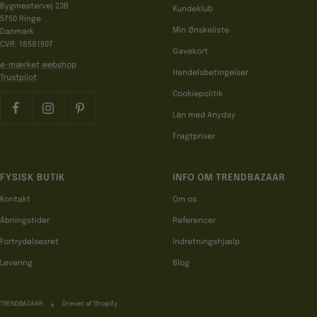
Bygmestervej 23B
Kundeklub
5750 Ringe
Min Ønskeliste
Danmark
CVR: 18581507
Gavekort
e-mærket webshop
Handelsbetingelser
Trustpilot
Cookiepolitik
Lån med Anyday
Fragtpriser
FYSISK BUTIK
INFO OM TRENDBAZAAR
Kontakt
Om os
Åbningstider
Referencer
Fortrydelsesret
Indretningshjælp
Levering
Blog
TRENDBAZAAR
Drevet af Shopify