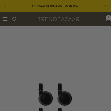
Gå
FRI FRAGT TIL PAKKESHOP OVER 499,-
til
Forrige
Næst
indhold
0
TRENDBAZAAR
Navigation