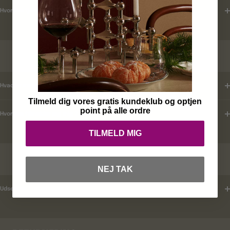
Hvordan tjekker jeg leveringstid ?
KUNDEKLUB
Hvad er mine fordele ?
Tilmeld dig vores gratis kundeklub og optjen
point på alle ordre
Hvordan tilmelder jeg mig ?
TILMELD MIG
RABATKODER
NEJ TAK
Udsender i rabatkoder ?