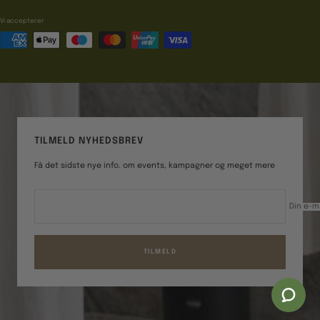
Vi accepterer
TILMELD NYHEDSBREV
Få det sidste nye info. om events, kampagner og meget mere
Din e-m
TILMELD