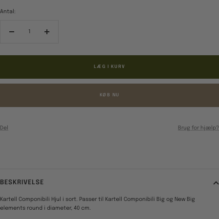
Antal:
Reducér
Forøg
antal
antal
LÆG I KURV
KØB NU
Del
Brug for hjælp?
BESKRIVELSE
Kartell Componibili Hjul i sort. Passer til Kartell Componibili Big og New Big
elements round i diameter, 40 cm.