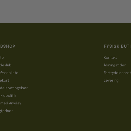
BSHOP
FYSISK BUT
to
Kontakt
deklub
Åbningstider
 Ønskeliste
Fortrydelsesre
ekort
Levering
delsbetingelser
kiepolitik
 med Anyday
gtpriser