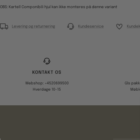
OBS: Kartell Componibili hjul kan ikke monteres på denne variant
Levering og returnering
Kundeservice
Kundek
KONTAKT OS
Webshop: +4520699500
Gls pak
Hverdage 10-15
Møbl