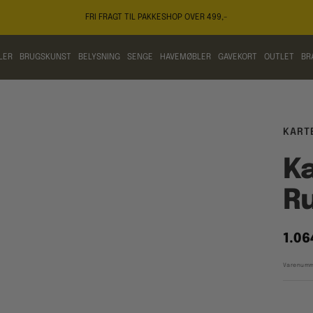
FRI FRAGT TIL PAKKESHOP OVER 499,-
LER
BRUGSKUNST
BELYSNING
SENGE
HAVEMØBLER
GAVEKORT
OUTLET
BR
KART
Ka
R
Tilb
1.06
Varenumm