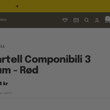
Næste
0
ANDS
Nyhedsbrev
ELL
rtell Componibili 3
um - Rød
udspris
4 kr
er:
0496710