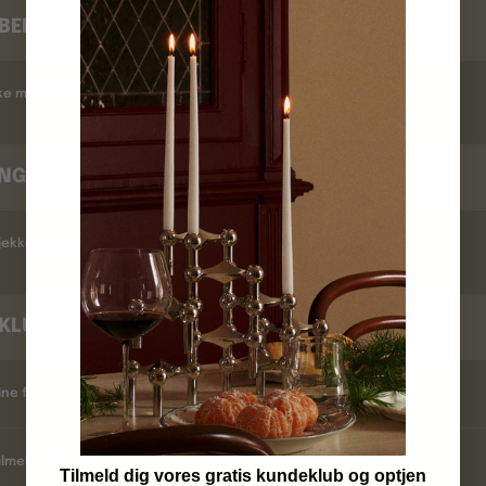
BEKRÆFTELSE
kke modtaget en ordrebekræftelse ?
INGSTID
ekker jeg leveringstid ?
KLUB
ine fordele ?
lmelder jeg mig ?
Tilmeld dig vores gratis kundeklub og optjen