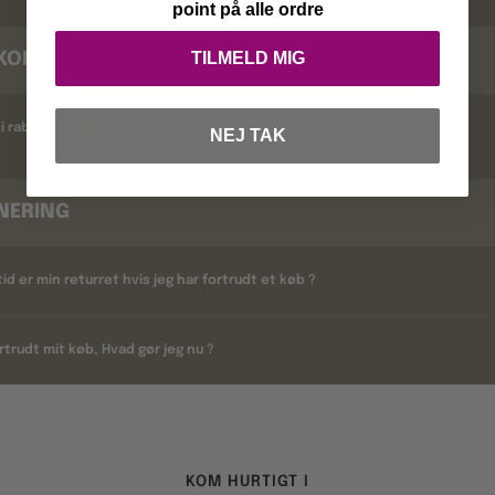
point på alle ordre
TILMELD MIG
KODER
i rabatkoder ?
NEJ TAK
NERING
tid er min returret hvis jeg har fortrudt et køb ?
rtrudt mit køb, Hvad gør jeg nu ?
KOM HURTIGT I