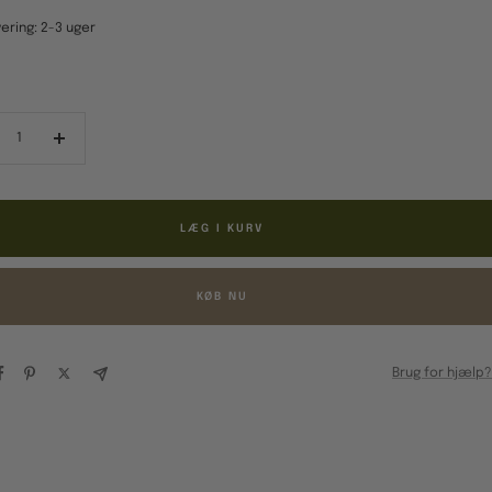
ering: 2-3 uger
ducér
Forøg
al
antal
LÆG I KURV
KØB NU
Brug for hjælp?