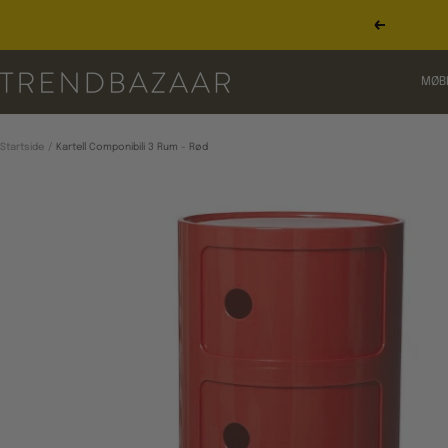
Gå
til
Forrige
indhold
TRENDBAZAAR
MØB
Startside
Kartell Componibili 3 Rum - Rød