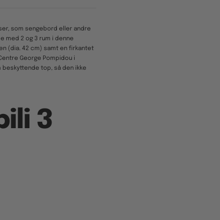
ser, som sengebord eller andre
åde med 2 og 3 rum i denne
en (dia. 42 cm) samt en firkantet
 Centre George Pompidou i
m beskyttende top, så den ikke
ili 3