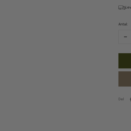
Lev
Antal:
Re
ant
Del