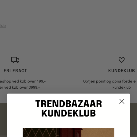
lub
FRI FRAGT
KUNDEKLUB
keshop ved køb over 499,-
Optjen point og opnå fordele i
er ved køb over 3999,-
kundeklub
TRENDBAZAAR
FAQ
KUNDEKLUB