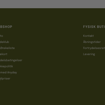
BSHOP
FYSISK BUT
to
Kontakt
deklub
Åbningstider
 Ønskeliste
Fortrydelsesre
ekort
Levering
delsbetingelser
kiepolitik
 med Anyday
gtpriser