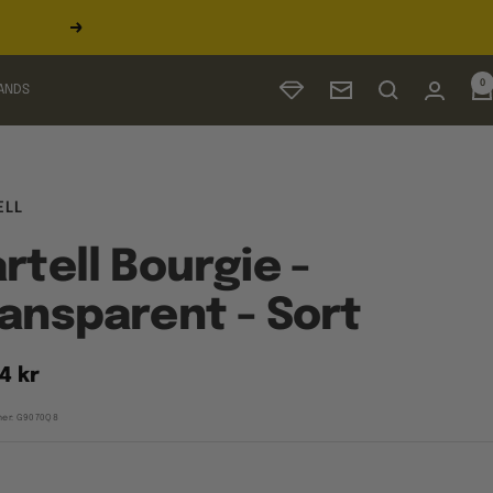
Næste
0
ANDS
Nyhedsbrev
ELL
rtell Bourgie -
ansparent - Sort
udspris
4 kr
er:
G9070Q8