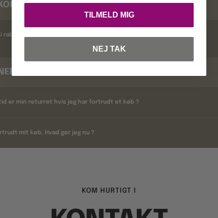
KODER
TILMELD MIG
i rabatkoder ?
NEJ TAK
NERING
tid er min returret hvis jeg har fortrudt et køb ?
rtrudt mit køb, Hvad gør jeg nu ?
KOM HURTIGT I