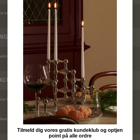
kke modtaget en ordrebekræftelse ?
INGSTID
ekker jeg leveringstid ?
KLUB
ine fordele ?
lmelder jeg mig ?
Tilmeld dig vores gratis kundeklub og optjen
point på alle ordre