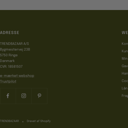
ADRESSE
WE
TRENDBAZAAR A/S
Kon
Bygmestervej 23B
Kun
5750 Ringe
Min
Danmark
Gav
CVR: 18581507
Han
e-mærket webshop
Coo
Trustpilot
Lån
Fra
TRENDBAZAAR
Drevet af Shopify