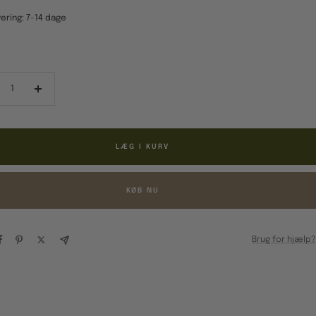
ering: 7-14 dage
ducér
Forøg
al
antal
LÆG I KURV
KØB NU
Brug for hjælp?