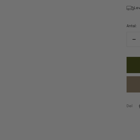
Lev
Antal:
Re
ant
Del