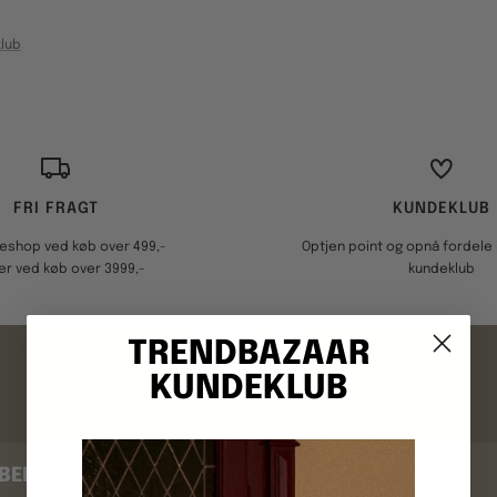
lub
FRI FRAGT
KUNDEKLUB
keshop ved køb over 499,-
Optjen point og opnå fordele i
er ved køb over 3999,-
kundeklub
FAQ
TRENDBAZAAR
KUNDEKLUB
BEKRÆFTELSE