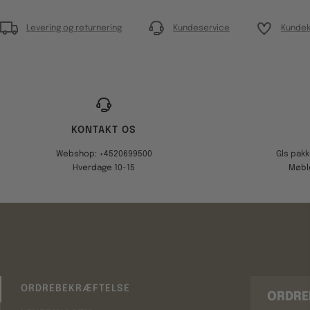
Levering og returnering
Kundeservice
Kundek
KONTAKT OS
Webshop: +4520699500
Gls pak
Hverdage 10-15
Møbl
ORDREBEKRÆFTELSE
ORDRE