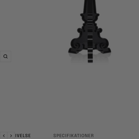
Zoom
BESKRIVELSE
SPECIFIKATIONER
Forrige
Næste