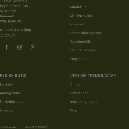
TRENDBAZAAR A/S
Bygmestervej 23B
Kundeklub
5750 Ringe
Min Ønskeliste
Danmark
CVR: 18581507
Gavekort
e-mærket webshop
Handelsbetingelser
Trustpilot
Cookiepolitik
Lån med Anyday
Fragtpriser
FYSISK BUTIK
INFO OM TRENDBAZAAR
Kontakt
Om os
Åbningstider
Referencer
Fortrydelsesret
Indretningshjælp
Levering
Blog
TRENDBAZAAR
Drevet af Shopify