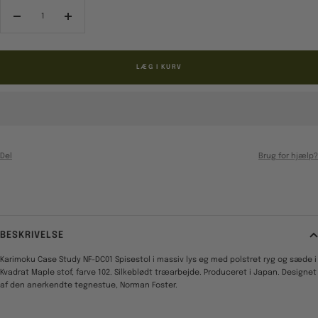
Reducér
Forøg
antal
antal
LÆG I KURV
Del
Brug for hjælp?
BESKRIVELSE
Karimoku Case Study NF-DC01 Spisestol i massiv lys eg med polstret ryg og sæde i
Kvadrat Maple stof, farve 102. Silkeblødt træarbejde. Produceret i Japan. Designet
af den anerkendte tegnestue, Norman Foster.