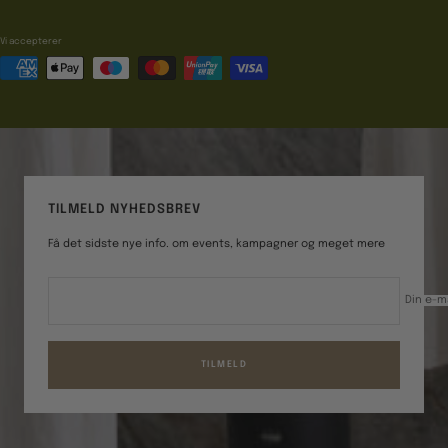
Vi accepterer
TILMELD NYHEDSBREV
Få det sidste nye info. om events, kampagner og meget mere
Din e-m
TILMELD