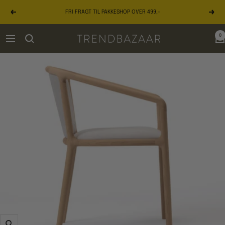
Gå
FRI FRAGT TIL PAKKESHOP OVER 499,-
til
Forrige
Næst
indhold
0
TRENDBAZAAR
Navigation