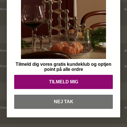
Hvordan tjekker jeg leveringstid ?
KUNDEKLUB
Hvad er mine fordele ?
Tilmeld dig vores gratis kundeklub og optjen
Hvordan tilmelder jeg mig ?
point på alle ordre
TILMELD MIG
RABATKODER
NEJ TAK
Udsender i rabatkoder ?