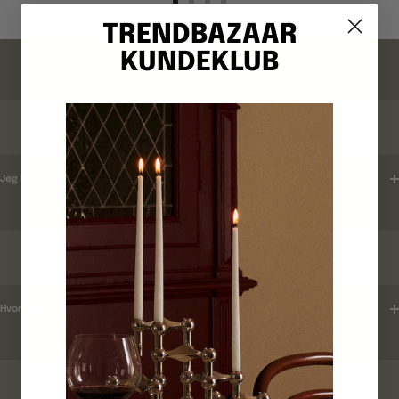
Gå
Gå
Gå
Gå
til
til
til
til
TRENDBAZAAR
billede
billede
billede
billede
FAQ
KUNDEKLUB
1
2
3
4
ORDREBEKRÆFTELSE
Jeg har ikke modtaget en ordrebekræftelse ?
LEVERINGSTID
Hvordan tjekker jeg leveringstid ?
KUNDEKLUB