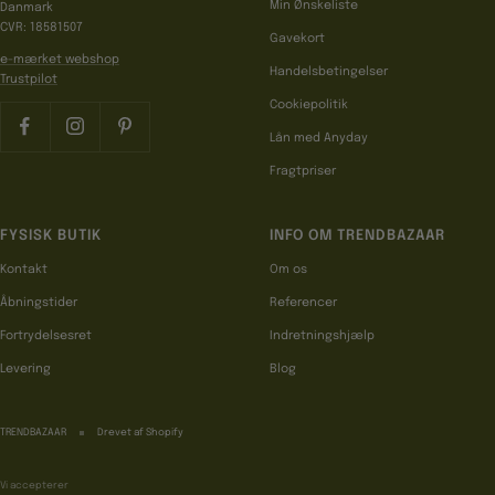
Min Ønskeliste
Danmark
CVR: 18581507
Gavekort
e-mærket webshop
Handelsbetingelser
Trustpilot
Cookiepolitik
Lån med Anyday
Fragtpriser
FYSISK BUTIK
INFO OM TRENDBAZAAR
Kontakt
Om os
Åbningstider
Referencer
Fortrydelsesret
Indretningshjælp
Levering
Blog
TRENDBAZAAR
Drevet af Shopify
Vi accepterer