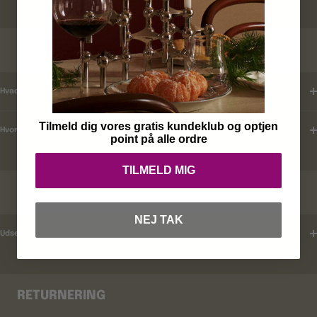
KUNDEKLUB
Hvad er mine fordele ?
Tilmeld dig vores gratis kundeklub og optjen
Hvordan tilmelder jeg mig ?
point på alle ordre
TILMELD MIG
RABATKODER
NEJ TAK
Udsender i rabatkoder ?
RETURNERING