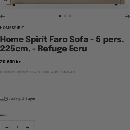
Zoom
Gå
Gå
Gå
til
til
til
HOMESPIRIT
billede
billede
billede
1
2
3
Home Spirit Faro Sofa - 5 pers.
225cm. - Refuge Ecru
Tilbudspris
20.500 kr
Varenummer:
Home Spirit Faro Sofa - 5 pers. 225cm. - Refuge Ecru
Levering: 3-4 uger
Antal:
Reducér
Forøg