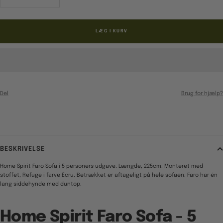
antal
antal
LÆG I KURV
Del
Brug for hjælp?
BESKRIVELSE
Home Spirit Faro Sofa i 5 personers udgave. Længde, 225cm. Monteret med
stoffet, Refuge i farve Écru. Betrækket er aftageligt på hele sofaen. Faro har én
lang siddehynde med duntop.
Home Spirit Faro Sofa - 5