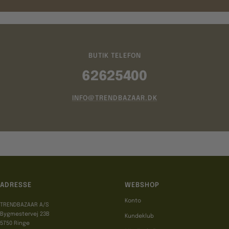
BUTIK TELEFON
62625400
INFO@TRENDBAZAAR.DK
ADRESSE
WEBSHOP
Konto
TRENDBAZAAR A/S
Bygmestervej 23B
Kundeklub
5750 Ringe