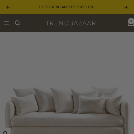
Gå
FRI FRAGT TIL PAKKESHOP OVER 499,-
til
Forrige
Næst
indhold
0
TRENDBAZAAR
Navigation