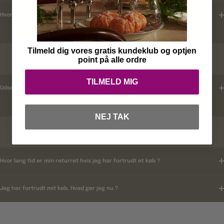
Hvordan tilmelder jeg mig ?
Tilmeld dig vores gratis kundeklub og optjen
RABATKODER
point på alle ordre
TILMELD MIG
Udsender i rabatkoder ?
NEJ TAK
RETURNERING
Hvor lang tid er min returret hvis jeg har fortrudt et køb ?
Jeg har fortrudt mit køb, Hvad gør jeg nu ?