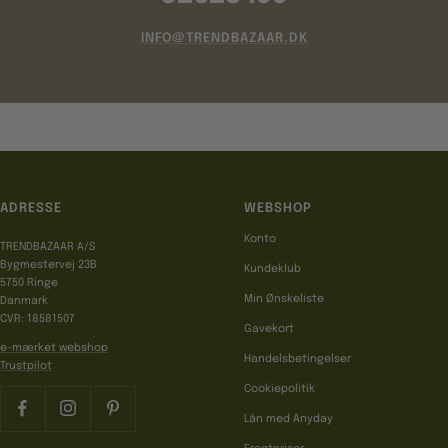
INFO@TRENDBAZAAR.DK
ADRESSE
WEBSHOP
Konto
TRENDBAZAAR A/S
Bygmestervej 23B
Kundeklub
5750 Ringe
Min Ønskeliste
Danmark
CVR: 18581507
Gavekort
e-mærket webshop
Handelsbetingelser
Trustpilot
Cookiepolitik
Lån med Anyday