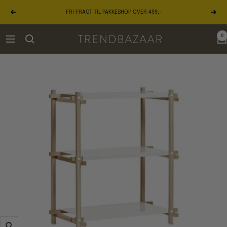
Gå
FRI FRAGT TIL PAKKESHOP OVER 499,-
til
Forrige
Næst
indhold
0
TRENDBAZAAR
Navigation