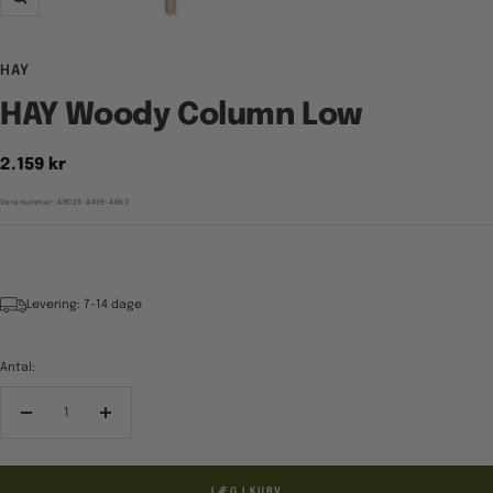
Zoom
HAY
HAY Woody Column Low
Tilbudspris
2.159 kr
Varenummer:
AB029-A499-AB63
Levering: 7-14 dage
Antal:
Reducér
Forøg
antal
antal
LÆG I KURV