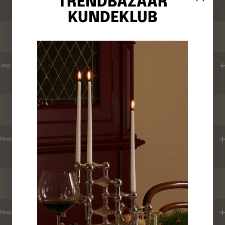
TRENDBAZAAR
KUNDEKLUB
ORDREBEKRÆFTELSE
Jeg har ikke modtaget en ordrebekræftelse ?
LEVERINGSTID
Hvordan tjekker jeg leveringstid ?
KUNDEKLUB
Hvad er mine fordele ?