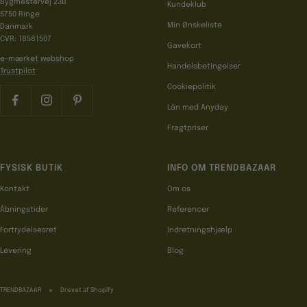
Bygmestervej 23B
Kundeklub
5750 Ringe
Min Ønskeliste
Danmark
CVR: 18581507
Gavekort
e-mærket webshop
Handelsbetingelser
Trustpilot
Cookiepolitik
Lån med Anyday
Fragtpriser
FYSISK BUTIK
INFO OM TRENDBAZAAR
Kontakt
Om os
Åbningstider
Referencer
Fortrydelsesret
Indretningshjælp
Levering
Blog
TRENDBAZAAR
Drevet af Shopify