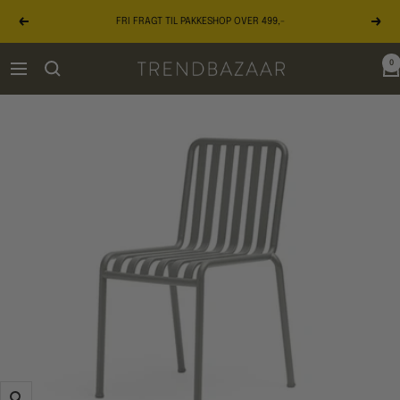
Gå
FRI FRAGT TIL PAKKESHOP OVER 499,-
til
Forrige
Næst
indhold
0
TRENDBAZAAR
Navigation