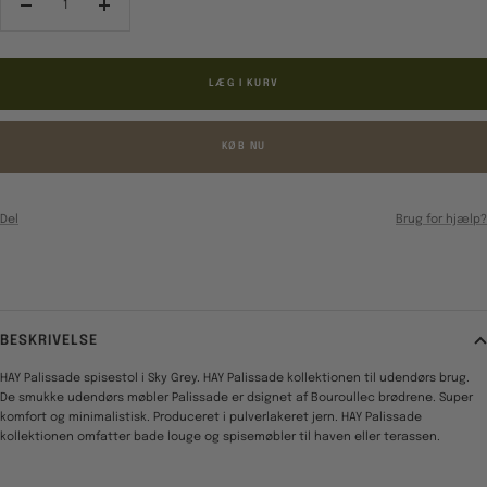
Reducér
Forøg
antal
antal
LÆG I KURV
KØB NU
Del
Brug for hjælp?
BESKRIVELSE
HAY Palissade spisestol i Sky Grey. HAY Palissade kollektionen til udendørs brug.
De smukke udendørs møbler Palissade er dsignet af Bouroullec brødrene. Super
komfort og minimalistisk. Produceret i pulverlakeret jern. HAY Palissade
kollektionen omfatter bade louge og spisemøbler til haven eller terassen.