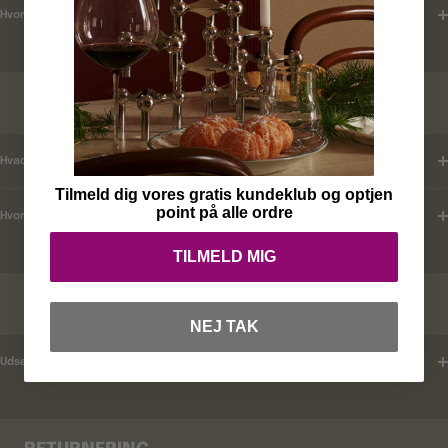
Hvordan tjekker jeg leveringstid ?
KUNDEKLUB
Hvad er mine fordele ?
Tilmeld dig vores gratis kundeklub og optjen
point på alle ordre
Hvordan tilmelder jeg mig ?
TILMELD MIG
RABATKODER
NEJ TAK
Udsender i rabatkoder ?