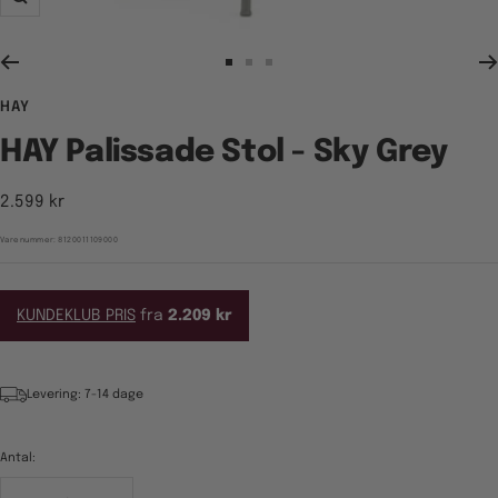
Zoom
Gå
Gå
Gå
til
til
til
HAY
billede
billede
billede
1
2
3
HAY Palissade Stol - Sky Grey
Tilbudspris
2.599 kr
Varenummer:
8120011109000
KUNDEKLUB PRIS
fra
2.209 kr
Levering: 7-14 dage
Antal: