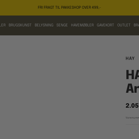
FRI FRAGT TIL PAKKESHOP OVER 499,-
LER
BRUGSKUNST
BELYSNING
SENGE
HAVEMØBLER
GAVEKORT
OUTLET
BR
HAY
HA
A
Tilb
2.05
Varenumm