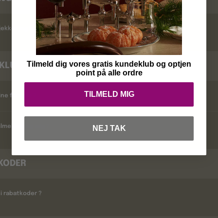
ekker jeg leveringstid ?
Tilmeld dig vores gratis kundeklub og optjen
KLUB
point på alle ordre
TILMELD MIG
ine fordele ?
lmelder jeg mig ?
NEJ TAK
KODER
i rabatkoder ?