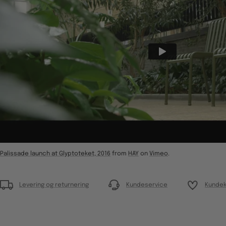
Palissade launch at Glyptoteket, 2016
from
HAY
on
Vimeo
.
Levering og returnering
Kundeservice
Kundek