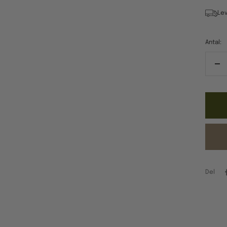
Lev
Antal:
Re
ant
Del