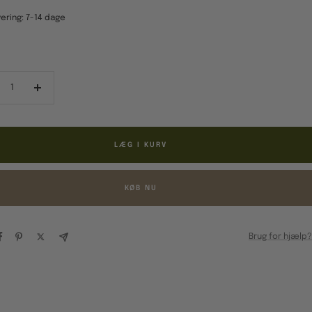
ering: 7-14 dage
ducér
Forøg
al
antal
LÆG I KURV
KØB NU
Brug for hjælp?