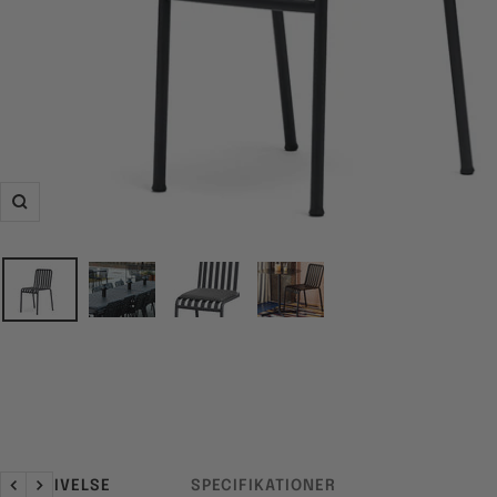
Zoom
BESKRIVELSE
SPECIFIKATIONER
Forrige
Næste