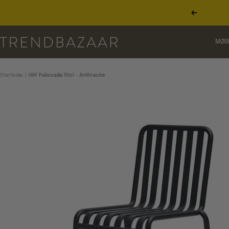
Gå
til
Forrige
indhold
TRENDBAZAAR
MØB
Startside
HAY Palissade Stol - Anthracite