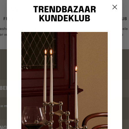
TRENDBAZAAR
KUNDEKLUB
FRI FRAGT
KUNDEKLUB
keshop ved køb over 499,-
Optjen point og opnå fordele i
er ved køb over 3999,-
kundeklub
FAQ
BEKRÆFTELSE
kke modtaget en ordrebekræftelse ?
INGSTID