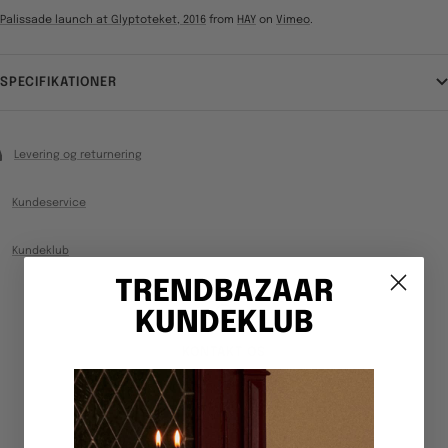
Palissade launch at Glyptoteket, 2016
from
HAY
on
Vimeo
.
SPECIFIKATIONER
Levering og returnering
Kundeservice
Kundeklub
TRENDBAZAAR
KUNDEKLUB
KONTAKT OS
Webshop: +4520699500
Hverdage 10-15