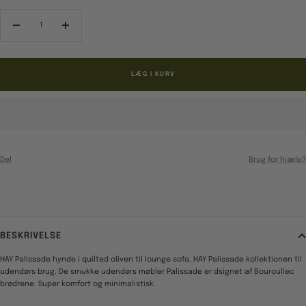
Reducér
Forøg
antal
antal
LÆG I KURV
Del
Brug for hjælp?
BESKRIVELSE
HAY Palissade hynde i quilted oliven til lounge sofa. HAY Palissade kollektionen til
udendørs brug. De smukke udendørs møbler Palissade er dsignet af Bouroullec
brødrene. Super komfort og minimalistisk.