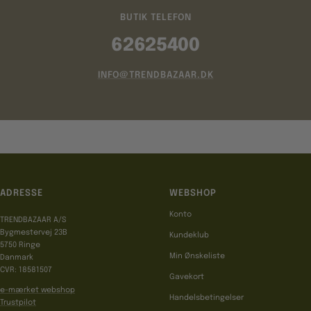
BUTIK TELEFON
62625400
INFO@TRENDBAZAAR.DK
ADRESSE
WEBSHOP
Konto
TRENDBAZAAR A/S
Bygmestervej 23B
Kundeklub
5750 Ringe
Min Ønskeliste
Danmark
CVR: 18581507
Gavekort
e-mærket webshop
Handelsbetingelser
Trustpilot