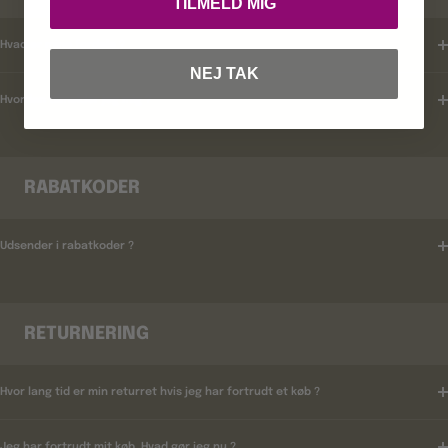
TILMELD MIG
Hvad er mine fordele ?
NEJ TAK
Hvordan tilmelder jeg mig ?
RABATKODER
Udsender i rabatkoder ?
RETURNERING
Hvor lang tid er min returret hvis jeg har fortrudt et køb ?
Jeg har fortrudt mit køb, Hvad gør jeg nu ?