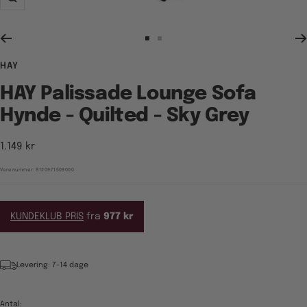
Zoom
Gå
Gå
til
til
HAY
billede
billede
1
2
HAY Palissade Lounge Sofa
Hynde - Quilted - Sky Grey
Tilbudspris
1.149 kr
Varenummer:
8120971509000
KUNDEKLUB PRIS
fra
977 kr
Levering: 7-14 dage
Antal: