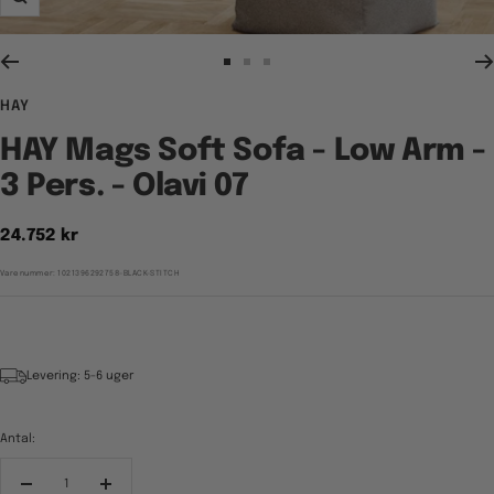
Zoom
Gå
Gå
Gå
til
til
til
HAY
billede
billede
billede
1
2
3
HAY Mags Soft Sofa - Low Arm -
3 Pers. - Olavi 07
Tilbudspris
24.752 kr
Varenummer:
1021396292758-BLACK-STITCH
Levering: 5-6 uger
Antal:
Reducér
Forøg