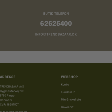
BUTIK TELEFON
62625400
INFO@TRENDBAZAAR.DK
ADRESSE
WEBSHOP
Konto
TRENDBAZAAR A/S
Bygmestervej 23B
Kundeklub
5750 Ringe
Min Ønskeliste
Danmark
CVR: 18581507
Gavekort
e-mærket webshop