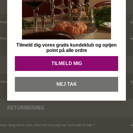
KUNDEKLUB
Hvad er mine fordele ?
Hvordan tilmelder jeg mig ?
Tilmeld dig vores gratis kundeklub og optjen
point på alle ordre
TILMELD MIG
RABATKODER
Udsender i rabatkoder ?
NEJ TAK
RETURNERING
Hvor lang tid er min returret hvis jeg har fortrudt et køb ?