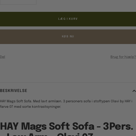
antal
antal
LÆG I KURV
KØB NU
Del
Brug for hjælp?
BESKRIVELSE
HAY Mags Soft Sofa. Med lavt armlæn. 3 personers sofa i stoftypen Olavi by HAY i
farve 07 med sorte kontrastsyninger.
HAY Mags Soft Sofa - 3Pers.