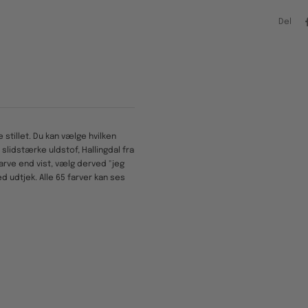
Del
e stillet. Du kan vælge hvilken
slidstærke uldstof, Hallingdal fra
farve end vist, vælg derved "jeg
 udtjek. Alle 65 farver kan ses