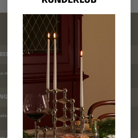
KUNDEKLUB
FAQ
BEKRÆFTELSE
kke modtaget en ordrebekræftelse ?
INGSTID
ekker jeg leveringstid ?