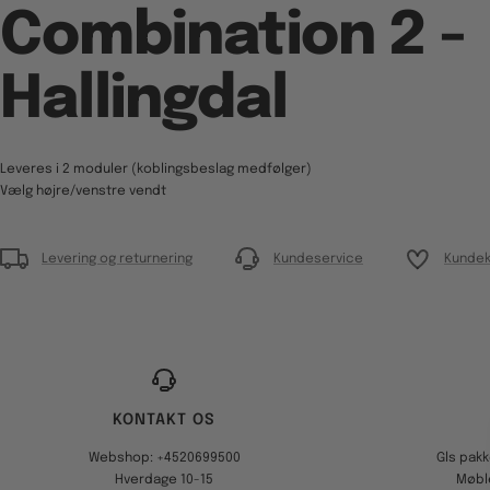
Combination 2 -
Hallingdal
Leveres i 2 moduler (koblingsbeslag medfølger)
Vælg højre/venstre vendt
Levering og returnering
Kundeservice
Kundek
KONTAKT OS
Webshop: +4520699500
Gls pak
Hverdage 10-15
Møbl