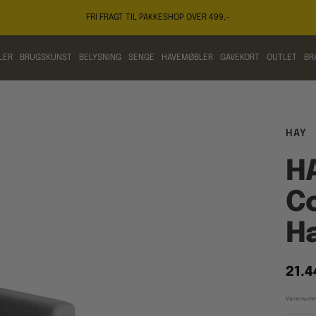
FRI FRAGT TIL PAKKESHOP OVER 499,-
LER
BRUGSKUNST
BELYSNING
SENGE
HAVEMØBLER
GAVEKORT
OUTLET
BR
HAY
HA
Co
Ha
Tilb
21.4
Varenumm