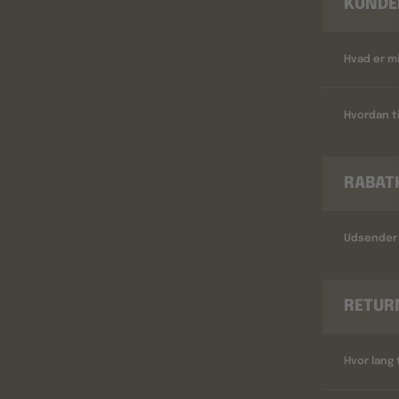
KUNDE
Hvad er m
Hvordan ti
RABAT
Udsender 
RETUR
Hvor lang 