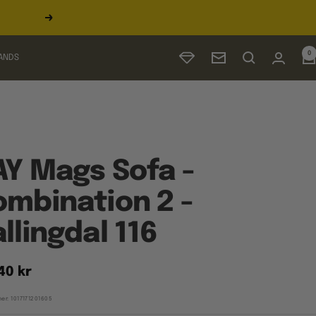
Næste
0
ANDS
Nyhedsbrev
Y Mags Sofa -
mbination 2 -
llingdal 116
udspris
40 kr
er:
1017171201605