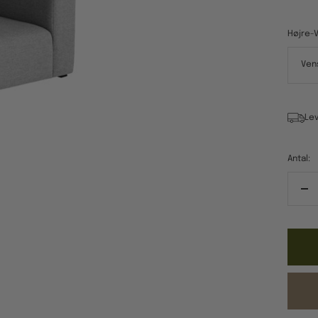
Højre-V
Ven
Lev
Antal:
Re
ant