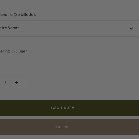
enstre (Se billede):
stre Vendt
ering: 5-6 uger
ducér
Forøg
al
antal
LÆG I KURV
KØB NU