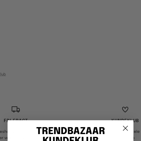
lub
FRI FRAGT
KUNDEKLUB
TRENDBAZAAR
keshop ved køb over 499,-
Optjen point og opnå fordele i
er ved køb over 3999,-
kundeklub