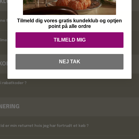
KLUB
Tilmeld dig vores gratis kundeklub og optjen
ine fordele ?
point på alle ordre
TILMELD MIG
lmelder jeg mig ?
NEJ TAK
KODER
i rabatkoder ?
NERING
tid er min returret hvis jeg har fortrudt et køb ?