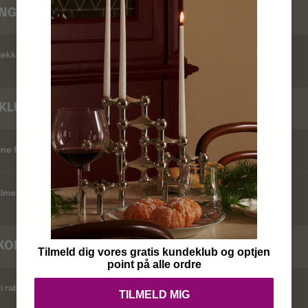
INGSTID
ekker jeg leveringstid ?
KLUB
ine fordele ?
lmelder jeg mig ?
KODER
Tilmeld dig vores gratis kundeklub og optjen
point på alle ordre
i rabatkoder ?
TILMELD MIG