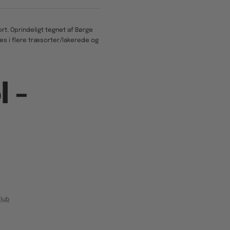
rt. Oprindeligt tegnet af Børge
es i flere træsorter/lakerede og
l -
lub