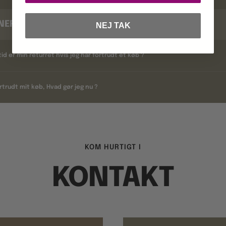
NERING
NEJ TAK
tid er min returret hvis jeg har fortrudt et køb ?
rtrudt mit køb, Hvad gør jeg nu ?
KOM HURTIGT I
KONTAKT