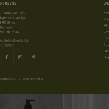
ADRESSE
WE
TRENDBAZAAR A/S
Kon
Bygmestervej 23B
Kun
5750 Ringe
Min
Danmark
Gav
CVR: 18581507
Han
e-mærket webshop
Coo
Trustpilot
Lån
Fra
TRENDBAZAAR
Drevet af Shopify