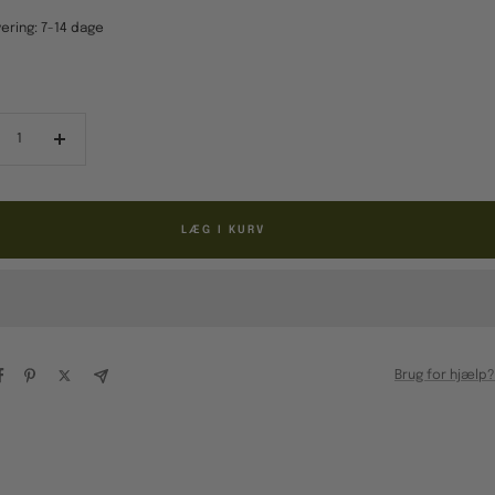
ering: 7-14 dage
ducér
Forøg
al
antal
LÆG I KURV
Brug for hjælp?