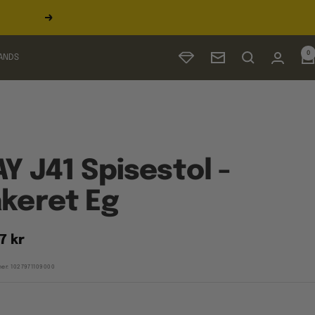
Næste
0
ANDS
Nyhedsbrev
Y J41 Spisestol -
keret Eg
udspris
7 kr
er:
1027971109000