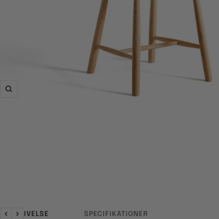
Zoom
BESKRIVELSE
SPECIFIKATIONER
Forrige
Næste