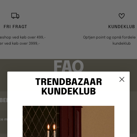
FRI FRAGT
KUNDEKLUB
keshop ved køb over 499,-
Optjen point og opnå fordele i
er ved køb over 3999,-
kundeklub
FAQ
TRENDBAZAAR
KUNDEKLUB
BEKRÆFTELSE
kke modtaget en ordrebekræftelse ?