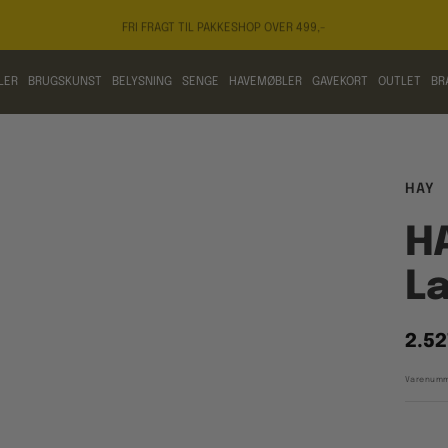
FRI FRAGT TIL PAKKESHOP OVER 499,-
LER
BRUGSKUNST
BELYSNING
SENGE
HAVEMØBLER
GAVEKORT
OUTLET
BR
HAY
HA
La
Tilb
2.52
Varenumm