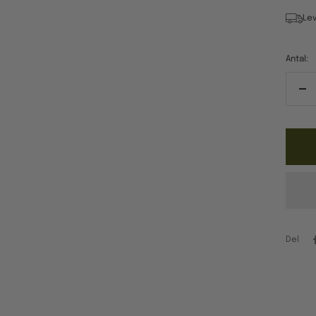
Lev
Antal:
Re
ant
Del