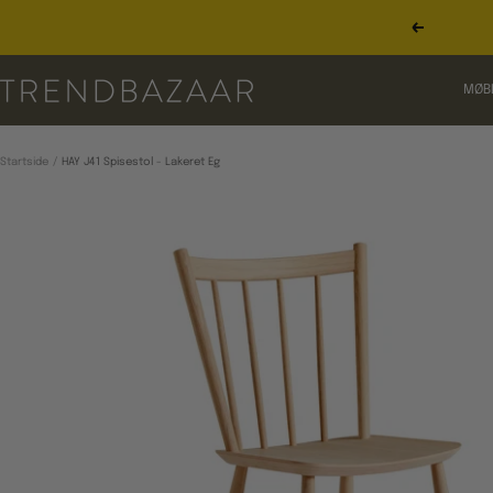
Gå
til
Forrige
indhold
TRENDBAZAAR
MØB
Startside
HAY J41 Spisestol - Lakeret Eg