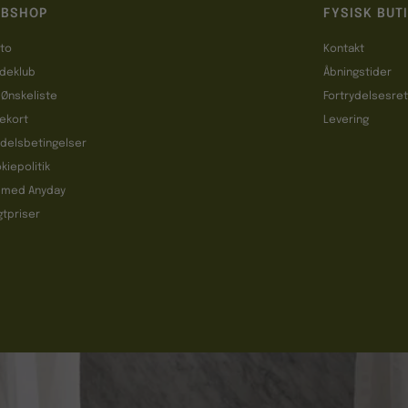
BSHOP
FYSISK BUT
to
Kontakt
deklub
Åbningstider
 Ønskeliste
Fortrydelsesre
ekort
Levering
delsbetingelser
kiepolitik
 med Anyday
gtpriser