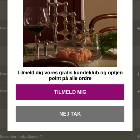
LEVERINGSTID
Hvordan tjekker jeg leveringstid ?
KUNDEKLUB
Tilmeld dig vores gratis kundeklub og optjen
Hvad er mine fordele ?
point på alle ordre
TILMELD MIG
Hvordan tilmelder jeg mig ?
NEJ TAK
RABATKODER
Udsender i rabatkoder ?