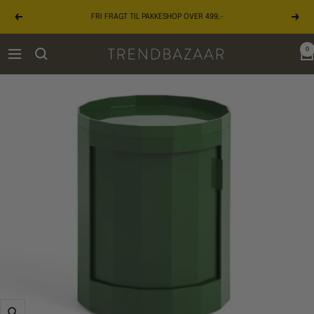
Gå
FRI FRAGT TIL PAKKESHOP OVER 499,-
til
Forrige
Næst
indhold
0
TRENDBAZAAR
Navigation