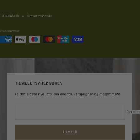
TRENDBAZAAR
Drevet af Shopify
Vi accepterer
TILMELD NYHEDSBREV
Få det sidste nye info. om events, kampagner og meget mere
Din e-m
TILMELD