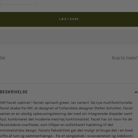
antal
antal
LÆG I KURV
Del
Brug for hjælp?
BESKRIVELSE
HAY Facet cabinet i farven spinach green, lav variant. De nye multifunktionelle
facet skabe fra HAY, er designet af hollandske designer Stefan Scholten. Facet
serien er en alsidig opbevaringsløsning der med sin integrerede drejedør samt
hjul, kombineret det moderne med høj funktionalitet. Facet har sit navn fra de
facetslebne overflader, som tilføjer en sofistikeret hældning til det
minimalistiske design. Facets fleksibilitet gør det muligt at bruge det i en bred
vifte af rum og sammenhænge - fra et sengeskab i soveværelset og sidebord i