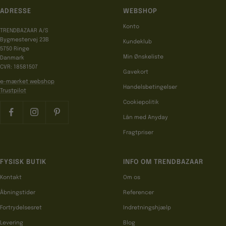
ADRESSE
WEBSHOP
Konto
TRENDBAZAAR A/S
Bygmestervej 23B
Kundeklub
5750 Ringe
Min Ønskeliste
Danmark
CVR: 18581507
Gavekort
e-mærket webshop
Handelsbetingelser
Trustpilot
Cookiepolitik
Lån med Anyday
Fragtpriser
FYSISK BUTIK
INFO OM TRENDBAZAAR
Kontakt
Om os
Åbningstider
Referencer
Fortrydelsesret
Indretningshjælp
Levering
Blog