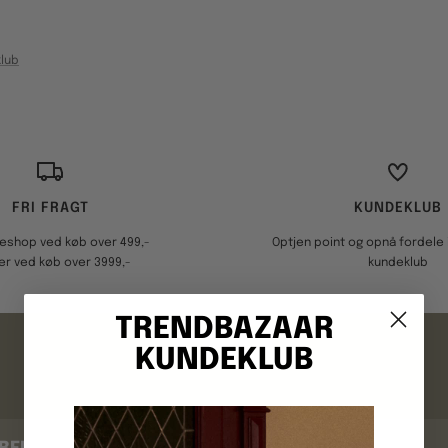
lub
FRI FRAGT
KUNDEKLUB
keshop ved køb over 499,-
Optjen point og opnå fordele i
er ved køb over 3999,-
kundeklub
TRENDBAZAAR
FAQ
KUNDEKLUB