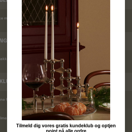
BEKRÆFTELSE
kke modtaget en ordrebekræftelse ?
INGSTID
ekker jeg leveringstid ?
KLUB
ine fordele ?
lmelder jeg mig ?
Tilmeld dig vores gratis kundeklub og optjen
point på alle ordre