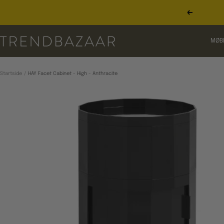
Gå
til
Forrige
indhold
TRENDBAZAAR
MØB
Startside
HAY Facet Cabinet - High - Anthracite