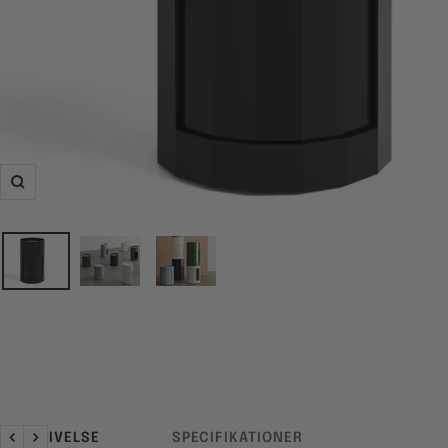
Zoom
BESKRIVELSE
SPECIFIKATIONER
Forrige
Næste