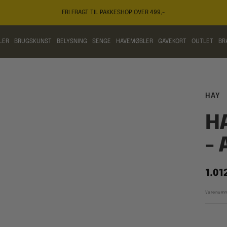
FRI FRAGT TIL PAKKESHOP OVER 499,-
LER
BRUGSKUNST
BELYSNING
SENGE
HAVEMØBLER
GAVEKORT
OUTLET
BR
HAY
HA
- 
Tilb
1.01
Varenumm