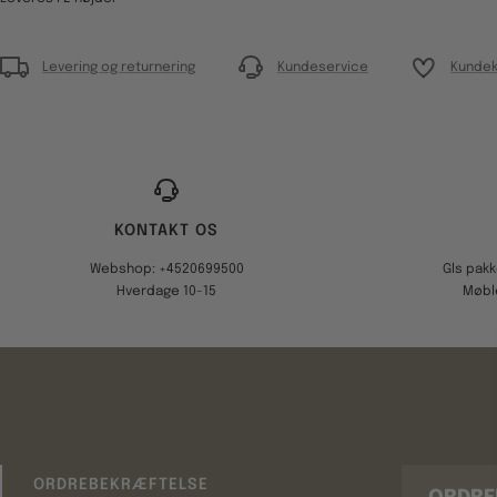
Levering og returnering
Kundeservice
Kundek
KONTAKT OS
Webshop: +4520699500
Gls pak
Hverdage 10-15
Møbl
ORDREBEKRÆFTELSE