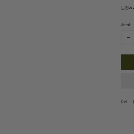
Lev
Antal:
Re
ant
Del