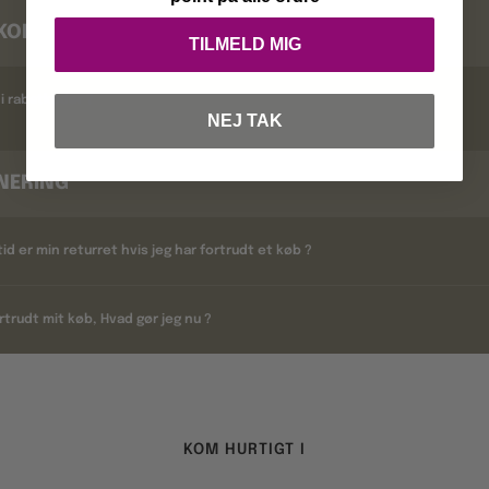
KODER
TILMELD MIG
i rabatkoder ?
NEJ TAK
NERING
tid er min returret hvis jeg har fortrudt et køb ?
rtrudt mit køb, Hvad gør jeg nu ?
KOM HURTIGT I