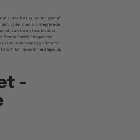
acet skabe fra HAY, er designet af
sløsning der med sin integrerede
ar sit navn fra de facetslebne
. Facets fleksibilitet gør det
kab i soveværelset og sidebord i
et stort rum nederst med låge, og
et -
e