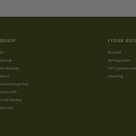
BSHOP
FYSISK BUT
to
Kontakt
deklub
Åbningstider
 Ønskeliste
Fortrydelsesre
ekort
Levering
delsbetingelser
kiepolitik
 med Anyday
gtpriser