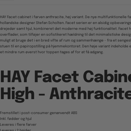
HAY Facet cabinet i farven anthracite, høj variant. De nye multifunktionelle f
hollandske designer Stefan Scholten. Facet serien er en alsidig opbevaring
drejedør samt hjul, kombineret det moderne med høj funktionalitet. Facet h
overflader, som tilføjer en sofistikeret hældning til det minimalistiske design
muligt at bruge det i en bred vifte af rum og sammenhænge - fra et senges
stuen til en papiropstilling på hjemmekontoret. Den høje variant indeholde 
et mindre rum øverst hvor toppen tages af for at få adgang.
HAY Facet Cabin
High - Anthracit
Fremstillet i post-consumer genanvendt ABS
Inkl. fødder og hjul
Leveres i flere farver
Leveres i 2 højder