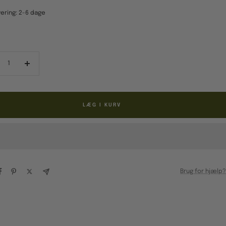
ering: 2-6 dage
ducér
Forøg
al
antal
LÆG I KURV
Brug for hjælp?