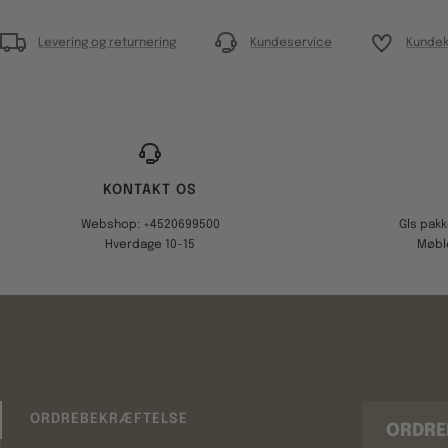
Levering og returnering
Kundeservice
Kundek
KONTAKT OS
Webshop: +4520699500
Gls pak
Hverdage 10-15
Møbl
ORDREBEKRÆFTELSE
ORDRE