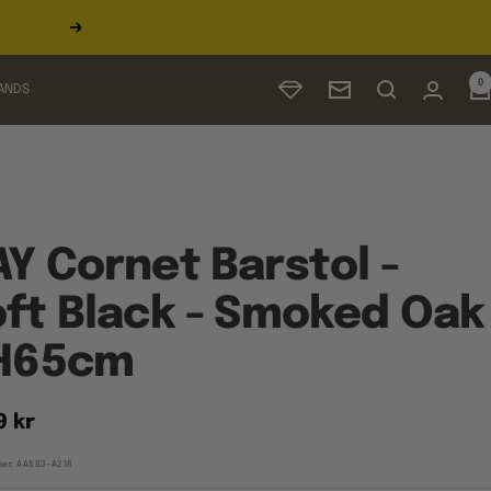
Næste
0
ANDS
Nyhedsbrev
Y Cornet Barstol -
ft Black - Smoked Oak
 H65cm
udspris
9 kr
er:
AA583-A218