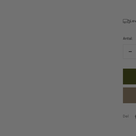
Lev
Antal:
Re
ant
Del