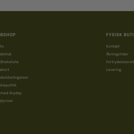
BSHOP
FYSISK BUT
to
Kontakt
deklub
Åbningstider
 Ønskeliste
Fortrydelsesre
ekort
Levering
delsbetingelser
kiepolitik
 med Anyday
gtpriser