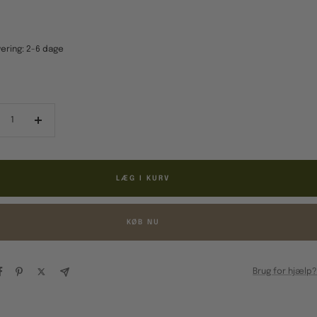
ering: 2-6 dage
ducér
Forøg
al
antal
LÆG I KURV
KØB NU
Brug for hjælp?