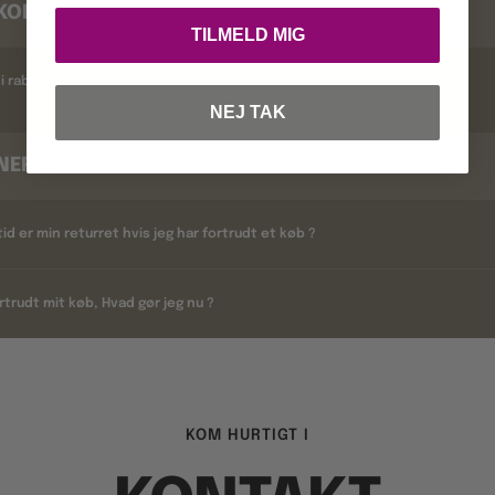
KODER
TILMELD MIG
i rabatkoder ?
NEJ TAK
NERING
tid er min returret hvis jeg har fortrudt et køb ?
rtrudt mit køb, Hvad gør jeg nu ?
KOM HURTIGT I