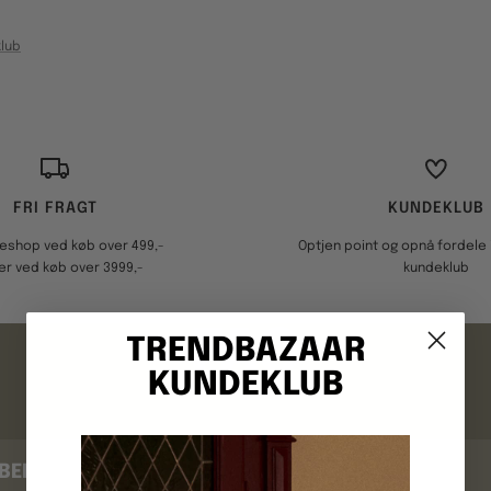
lub
FRI FRAGT
KUNDEKLUB
keshop ved køb over 499,-
Optjen point og opnå fordele i
er ved køb over 3999,-
kundeklub
FAQ
TRENDBAZAAR
KUNDEKLUB
BEKRÆFTELSE