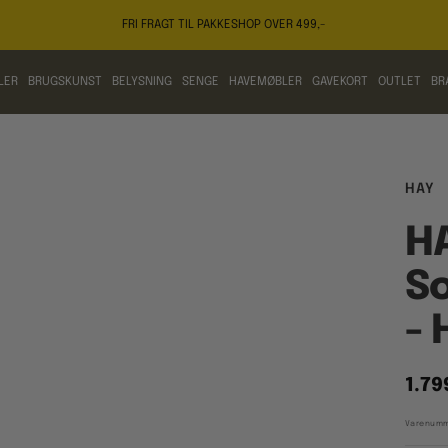
FRI FRAGT TIL PAKKESHOP OVER 499,-
LER
BRUGSKUNST
BELYSNING
SENGE
HAVEMØBLER
GAVEKORT
OUTLET
BR
HAY
HA
So
-
Tilb
1.79
Varenumm