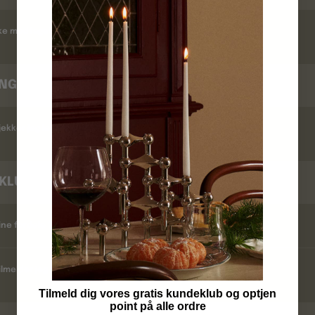
kke modtaget en ordrebekræftelse ?
INGSTID
ekker jeg leveringstid ?
KLUB
ine fordele ?
lmelder jeg mig ?
Tilmeld dig vores gratis kundeklub og optjen
point på alle ordre