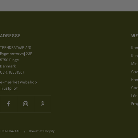
ADRESSE
WE
TRENDBAZAAR A/S
Kon
Bygmestervej 23B
Kun
5750 Ringe
Min
Danmark
Gav
CVR: 18581507
Han
e-mærket webshop
Coo
Trustpilot
Lån
Fra
TRENDBAZAAR
Drevet af Shopify