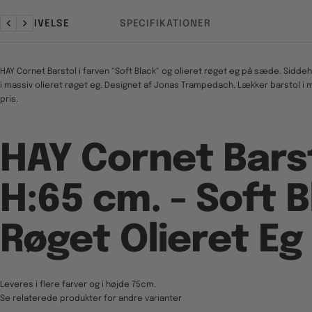
BESKRIVELSE
SPECIFIKATIONER
Forrige
Næste
HAY Cornet Barstol i farven "Soft Black" og olieret røget eg på sæde. Sidde
i massiv olieret røget eg. Designet af
Jonas Trampedach. Lækker barstol i mini
pris.
HAY Cornet Bars
H:65 cm. - Soft B
Røget Olieret Eg
Leveres i flere farver og i højde 75cm.
Se relaterede produkter for andre varianter