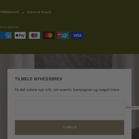
TRENDBAZAAR
Drevet af Shopify
Vi accepterer
TILMELD NYHEDSBREV
Få det sidste nye info. om events, kampagner og meget mere
Din e-m
TILMELD