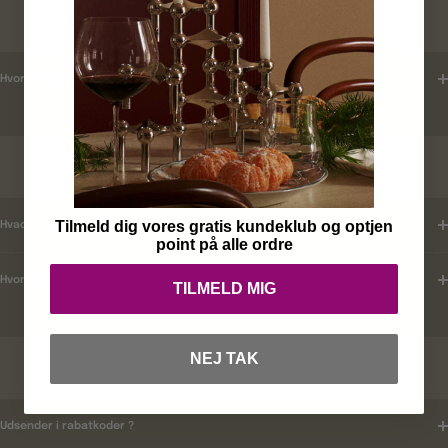
LEVERINGSTID
Hvordan tjekker jeg leveringstid ?
KUNDEKLUB
Tilmeld dig vores gratis kundeklub og optjen
Hvad er mine fordele ?
point på alle ordre
Hvordan tilmelder jeg mig ?
TILMELD MIG
NEJ TAK
RABATKODER
Udsender i rabatkoder ?