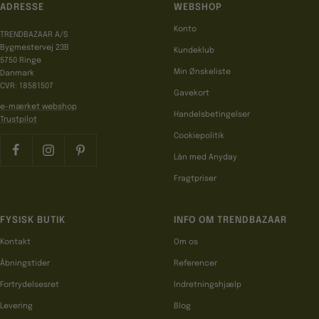
ADRESSE
WEBSHOP
Konto
TRENDBAZAAR A/S
Bygmestervej 23B
Kundeklub
5750 Ringe
Min Ønskeliste
Danmark
CVR: 18581507
Gavekort
e-mærket webshop
Handelsbetingelser
Trustpilot
Cookiepolitik
Lån med Anyday
Fragtpriser
FYSISK BUTIK
INFO OM TRENDBAZAAR
Kontakt
Om os
Åbningstider
Referencer
Fortrydelsesret
Indretningshjælp
Levering
Blog