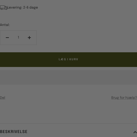
Levering: 2-6 dage
Antal:
Reducér
Forøg
antal
antal
LÆG I KURV
Del
Brug for hjælp?
BESKRIVELSE