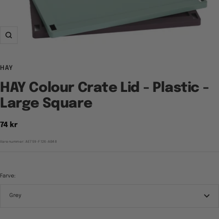
Zoom
HAY
HAY Colour Crate Lid - Plastic -
Large Square
Tilbudspris
74 kr
Varenummer:
AE759-F126-AB48
Farve:
Grey