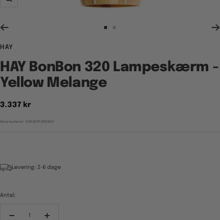
Zoom
Gå
Gå
til
til
HAY
billede
billede
1
2
HAY BonBon 320 Lampeskærm -
Yellow Melange
Tilbudspris
3.337 kr
Varenummer:
9362091009000
Levering: 2-6 dage
Antal:
Reducér
Forøg