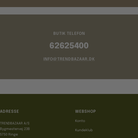
BUTIK TELEFON
62625400
INFO@TRENDBAZAAR.DK
ADRESSE
WEBSHOP
Konto
TRENDBAZAAR A/S
Bygmestervej 23B
Kundeklub
5750 Ringe