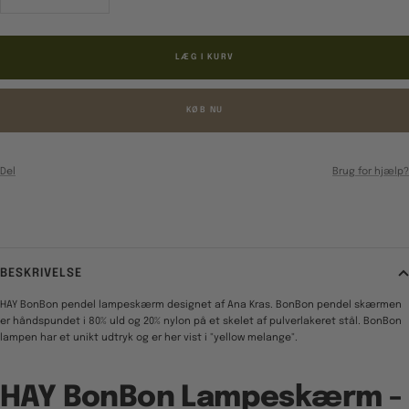
antal
antal
LÆG I KURV
KØB NU
Del
Brug for hjælp?
BESKRIVELSE
HAY BonBon pendel lampeskærm designet af Ana Kras. BonBon pendel skærmen
er håndspundet i 80% uld og 20% nylon på et skelet af pulverlakeret stål. BonBon
lampen har et unikt udtryk og er her vist i "yellow melange".
HAY BonBon Lampeskærm -