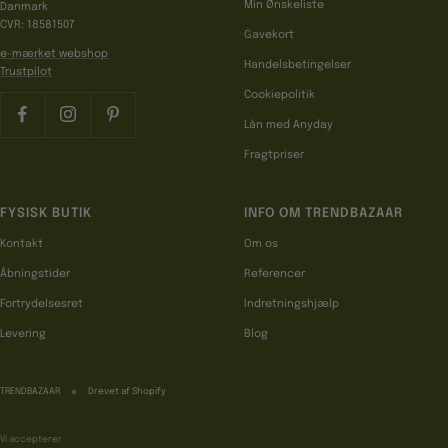
Min Ønskeliste
Danmark
CVR: 18581507
Gavekort
e-mærket webshop
Handelsbetingelser
Trustpilot
Cookiepolitik
Lån med Anyday
Fragtpriser
FYSISK BUTIK
INFO OM TRENDBAZAAR
Kontakt
Om os
Åbningstider
Referencer
Fortrydelsesret
Indretningshjælp
Levering
Blog
TRENDBAZAAR
Drevet af Shopify
Vi accepterer