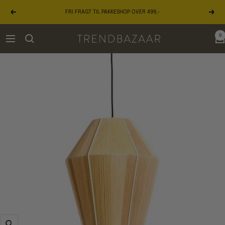
Gå
FRI FRAGT TIL PAKKESHOP OVER 499,-
til
Forrige
Næst
indhold
0
TRENDBAZAAR
Navigation