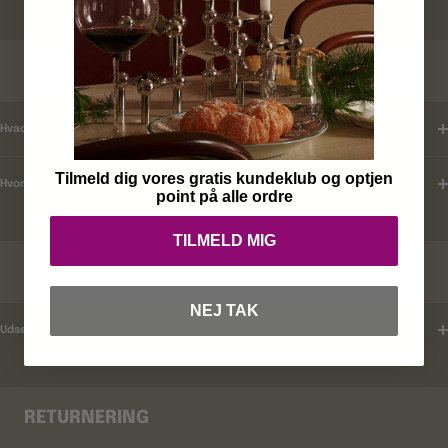
KUNDEKLUB
Hvad er mine fordele ?
Tilmeld dig vores gratis kundeklub og optjen
Hvordan tilmelder jeg mig ?
point på alle ordre
TILMELD MIG
RABATKODER
NEJ TAK
Udsender i rabatkoder ?
RETURNERING