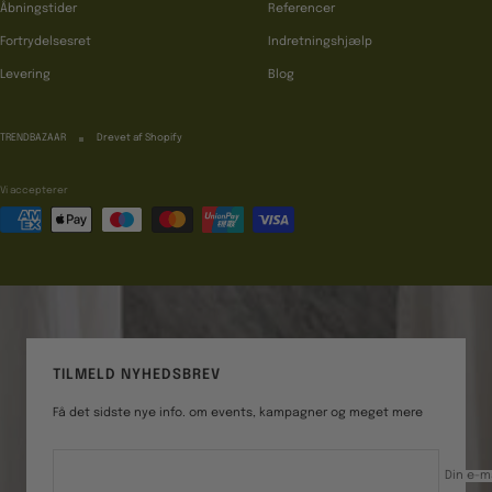
Åbningstider
Referencer
Fortrydelsesret
Indretningshjælp
Levering
Blog
TRENDBAZAAR
Drevet af Shopify
Vi accepterer
TILMELD NYHEDSBREV
Få det sidste nye info. om events, kampagner og meget mere
Din e-m