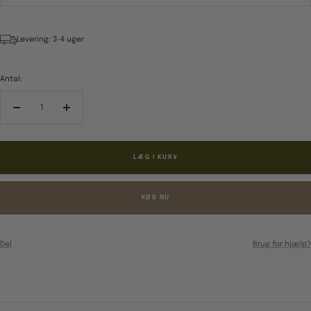
Levering: 3-4 uger
Antal:
Reducér
Forøg
antal
antal
LÆG I KURV
KØB NU
Del
Brug for hjælp?