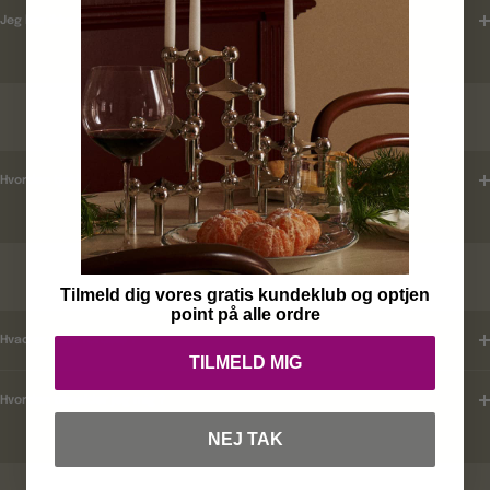
Jeg har ikke modtaget en ordrebekræftelse ?
LEVERINGSTID
Hvordan tjekker jeg leveringstid ?
KUNDEKLUB
Tilmeld dig vores gratis kundeklub og optjen
point på alle ordre
Hvad er mine fordele ?
TILMELD MIG
Hvordan tilmelder jeg mig ?
NEJ TAK