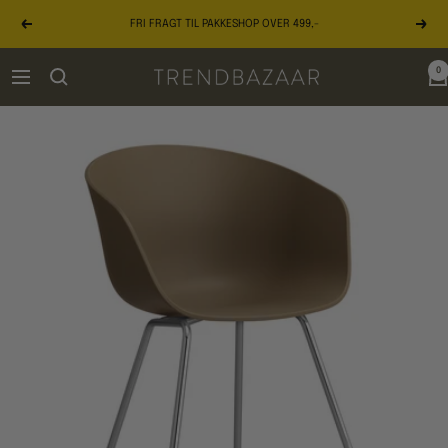
Gå
FRI FRAGT TIL PAKKESHOP OVER 499,-
til
Forrige
Næst
indhold
0
TRENDBAZAAR
Navigation