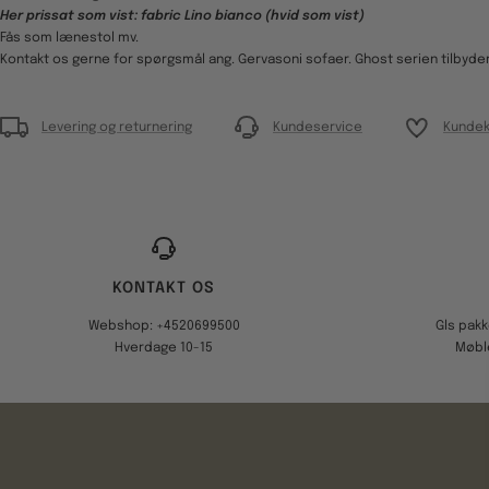
Her prissat som vist: fabric Lino bianco (hvid som vist)
Fås som lænestol mv.
Kontakt os gerne for spørgsmål ang. Gervasoni sofaer. Ghost serien tilbyder f
Levering og returnering
Kundeservice
Kundek
KONTAKT OS
Webshop: +4520699500
Gls pak
Hverdage 10-15
Møbl