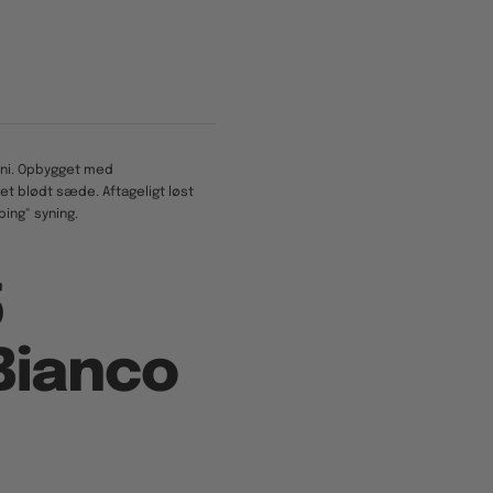
soni. Opbygget med
 et blødt sæde. Aftageligt løst
ping" syning.
5
Bianco