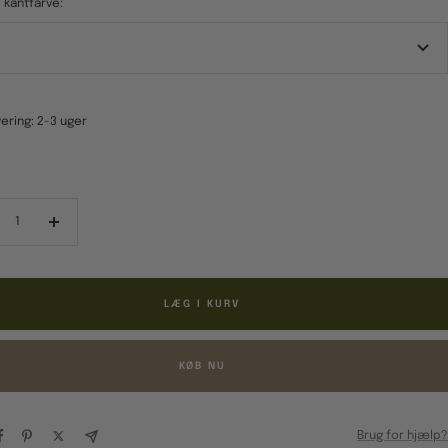
- kantfarve:
ering: 2-3 uger
ducér
Forøg
al
antal
LÆG I KURV
KØB NU
Brug for hjælp?