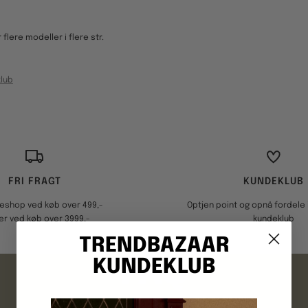
lere modeller i flere str.
lub
FRI FRAGT
KUNDEKLUB
keshop ved køb over 499,-
Optjen point og opnå fordele i
er ved køb over 3999,-
kundeklub
TRENDBAZAAR
FAQ
KUNDEKLUB