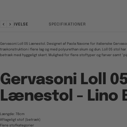
BESKRIVELSE
SPECIFIKATIONER
Forrige
Næste
Gervasoni Loll 05 Lænestol. Designet af Paola Navone for italienske Gerva
trækonstruktion i flere lag og med polyurethan skum og dun. Loll 05 stol har
betræk med hyggeligt skørt. Mulighed for flere stoftyper og farver samt "pi
Gervasoni Loll 0
Lænestol - Lino 
Længde: 78cm
Aftageligt stof (betræk)
Flere stofkategorier