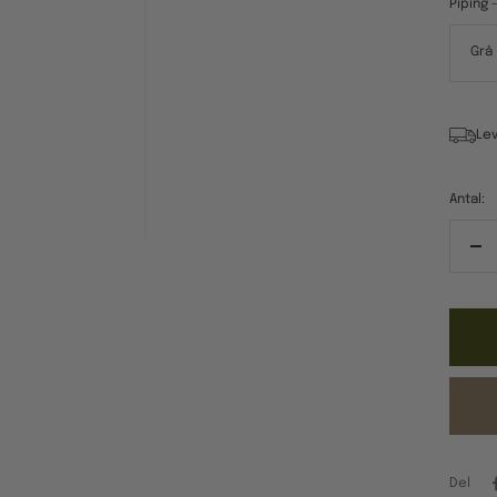
Piping 
Grå
Lev
Antal:
Re
ant
Del