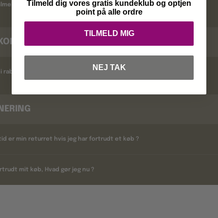
Tilmeld dig vores gratis kundeklub og optjen
lmelder jeg mig ?
point på alle ordre
TILMELD MIG
KODER
NEJ TAK
i rabatkoder ?
NERING
tid er min returret hvis jeg har fortrudt et køb ?
rtrudt mit køb, Hvad gør jeg nu ?