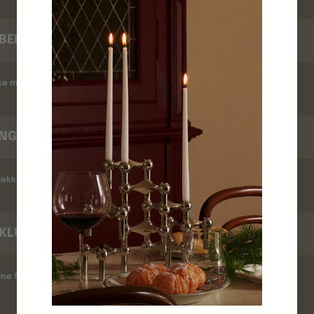
BEKRÆFTELSE
kke modtaget en ordrebekræftelse ?
INGSTID
ekker jeg leveringstid ?
KLUB
ine fordele ?