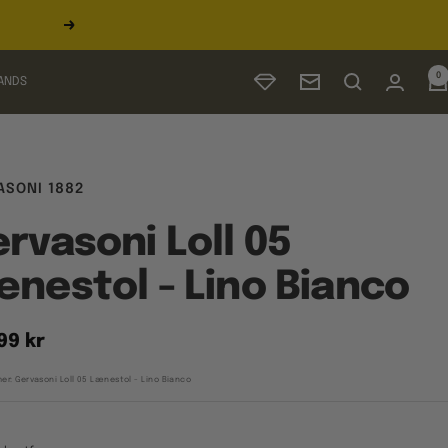
Næste
0
ANDS
Nyhedsbrev
ASONI 1882
rvasoni Loll 05
nestol - Lino Bianco
udspris
99 kr
er:
Gervasoni Loll 05 Lænestol - Lino Bianco