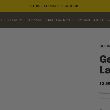
FRI FRAGT TIL PAKKESHOP OVER 499,-
LER
BRUGSKUNST
BELYSNING
SENGE
HAVEMØBLER
GAVEKORT
OUTLET
BR
GERV
Ge
Læ
Tilb
13.9
Varenumm