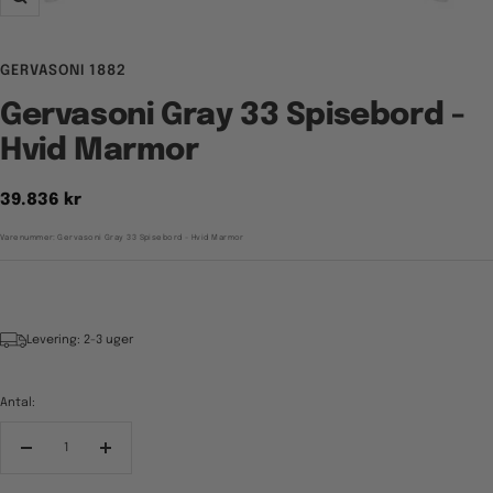
Zoom
GERVASONI 1882
Gervasoni Gray 33 Spisebord -
Hvid Marmor
Tilbudspris
39.836 kr
Varenummer:
Gervasoni Gray 33 Spisebord - Hvid Marmor
Levering: 2-3 uger
Antal:
Reducér
Forøg
antal
antal