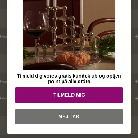
LEVERINGSTID
Hvordan tjekker jeg leveringstid ?
KUNDEKLUB
Tilmeld dig vores gratis kundeklub og optjen
point på alle ordre
Hvad er mine fordele ?
TILMELD MIG
Hvordan tilmelder jeg mig ?
NEJ TAK
RABATKODER