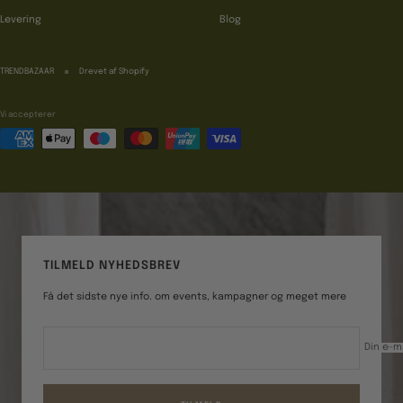
Levering
Blog
TRENDBAZAAR
Drevet af Shopify
Vi accepterer
TILMELD NYHEDSBREV
Få det sidste nye info. om events, kampagner og meget mere
Din e-m