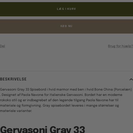
LÆG I KURV
KØB NU
Del
Brug for hjælp?
BESKRIVELSE
Gervasoni Gray 33 Spisebord i hvid marmor med ben i hvid Bone China (Porcelæn)
. Designet af Paola Navone for italienske Gervasoni. Bordet har en moderne
rokoko stil og er indbegrebet af den legende tilgang Paola Navone har til
materiale og formgivning. Gray spisebordet leveres i mange størrelser og
materiale varianter.
Gervasoni Gray 33