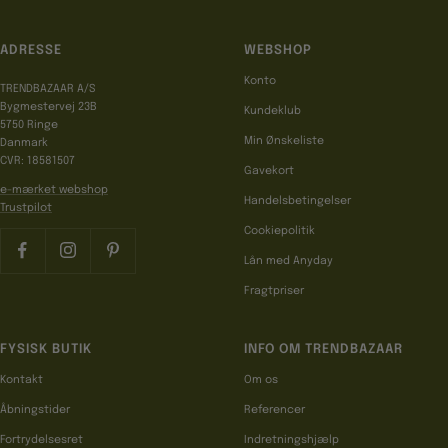
ADRESSE
WEBSHOP
Konto
TRENDBAZAAR A/S
Bygmestervej 23B
Kundeklub
5750 Ringe
Min Ønskeliste
Danmark
CVR: 18581507
Gavekort
e-mærket webshop
Handelsbetingelser
Trustpilot
Cookiepolitik
Lån med Anyday
Fragtpriser
FYSISK BUTIK
INFO OM TRENDBAZAAR
Kontakt
Om os
Åbningstider
Referencer
Fortrydelsesret
Indretningshjælp