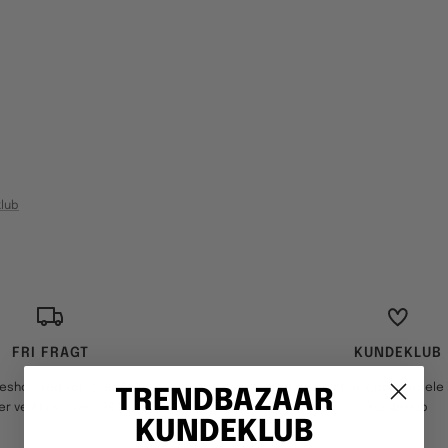
lub
FRI FRAGT
KUNDEKLUB
keshop ved køb over 499,-
Optjen point og opnå fordele i
TRENDBAZAAR
er ved køb over 3999,-
kundeklub
KUNDEKLUB