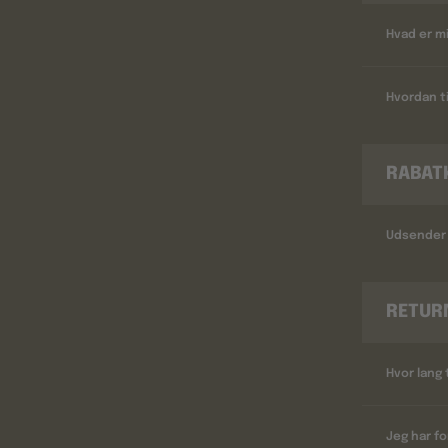
Hvad er m
Hvordan ti
RABAT
Udsender 
RETUR
Hvor lang 
Jeg har fo