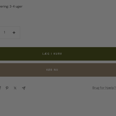
ering: 3-4 uger
ducér
Forøg
al
antal
LÆG I KURV
KØB NU
Brug for hjælp?