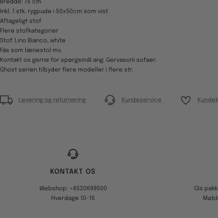
Bredde: 75 cm
Inkl. 1 stk. rygpude i 50x50cm som vist
Aftageligt stof
Flere stofkategorier
Stof: Lino Bianco, white
Fås som lænestol mv.
Kontakt os gerne for spørgsmål ang. Gervasoni sofaer.
Ghost serien tilbyder flere modeller i flere str.
Levering og returnering
Kundeservice
Kundek
KONTAKT OS
Webshop: +4520699500
Gls pak
Hverdage 10-15
Møbl