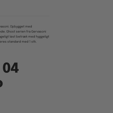
rvasoni. Opbygget med
æde. Ghost serien fra Gervasoni
ageligt løst betræk med hyggeligt
veres standard med 1 stk.
 04
o