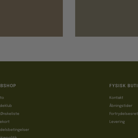
BSHOP
FYSISK BUT
to
Kontakt
deklub
Åbningstider
 Ønskeliste
Fortrydelsesre
ekort
Levering
delsbetingelser