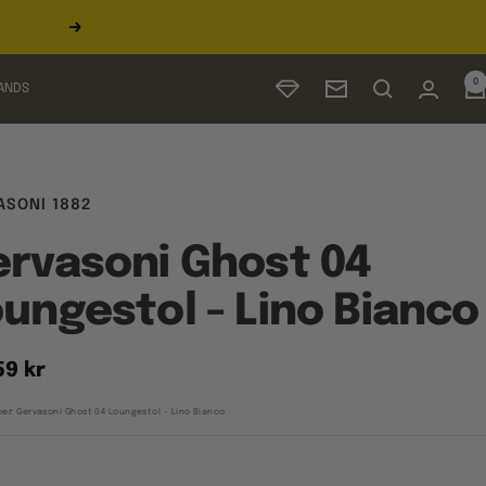
Næste
0
ANDS
Nyhedsbrev
ASONI 1882
rvasoni Ghost 04
ungestol - Lino Bianco
udspris
59 kr
er:
Gervasoni Ghost 04 Loungestol - Lino Bianco