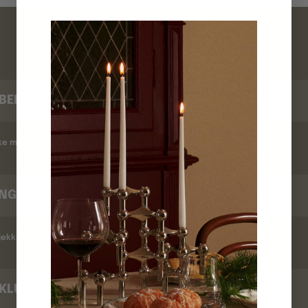
FAQ
BEKRÆFTELSE
kke modtaget en ordrebekræftelse ?
INGSTID
ekker jeg leveringstid ?
KLUB