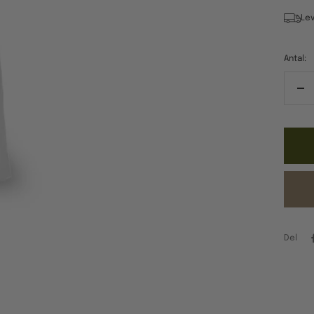
Lev
Antal:
Re
ant
Del