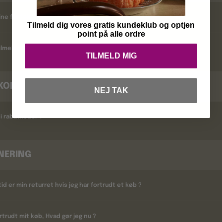
ine fordele ?
Tilmeld dig vores gratis kundeklub og optjen
point på alle ordre
lmelder jeg mig ?
TILMELD MIG
KODER
NEJ TAK
i rabatkoder ?
NERING
tid er min returret hvis jeg har fortrudt et køb ?
rtrudt mit køb, Hvad gør jeg nu ?