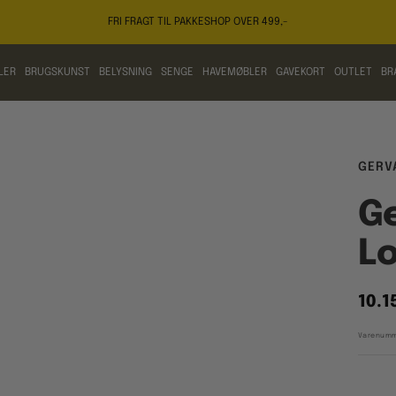
FRI FRAGT TIL PAKKESHOP OVER 499,-
LER
BRUGSKUNST
BELYSNING
SENGE
HAVEMØBLER
GAVEKORT
OUTLET
BR
GERV
Ge
Lo
Tilb
10.1
Varenumm